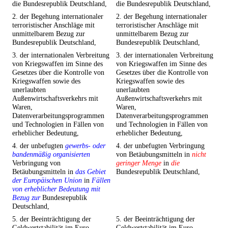
die Bundesrepublik Deutschland,
die Bundesrepublik Deutschland,
2. der Begehung internationaler
2. der Begehung internationaler
terroristischer Anschläge mit
terroristischer Anschläge mit
unmittelbarem Bezug zur
unmittelbarem Bezug zur
Bundesrepublik Deutschland,
Bundesrepublik Deutschland,
3. der internationalen Verbreitung
3. der internationalen Verbreitung
von Kriegswaffen im Sinne des
von Kriegswaffen im Sinne des
Gesetzes über die Kontrolle von
Gesetzes über die Kontrolle von
Kriegswaffen sowie des
Kriegswaffen sowie des
unerlaubten
unerlaubten
Außenwirtschaftsverkehrs mit
Außenwirtschaftsverkehrs mit
Waren,
Waren,
Datenverarbeitungsprogrammen
Datenverarbeitungsprogrammen
und Technologien in Fällen von
und Technologien in Fällen von
erheblicher Bedeutung,
erheblicher Bedeutung,
4. der unbefugten
gewerbs- oder
4. der unbefugten Verbringung
bandenmäßig organisierten
von Betäubungsmitteln in
nicht
Verbringung von
geringer Menge
in
die
Betäubungsmitteln in
das Gebiet
Bundesrepublik Deutschland,
der Europäischen Union
in
Fällen
von erheblicher Bedeutung mit
Bezug zur
Bundesrepublik
Deutschland,
5. der Beeinträchtigung der
5. der Beeinträchtigung der
Geldwertstabilität im Euro-
Geldwertstabilität im Euro-