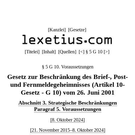
[
Kanzlei
] [
Gesetze
]
[
Titelei
] [
Inhalt
] [
Quellen
]
[
<
]
§ 5 G 10
[
>
]
§ 5 G 10. Voraussetzungen
Gesetz zur Beschränkung des Brief-, Post-
und Fernmeldegeheimnisses (Artikel 10-
Gesetz - G 10) vom 26. Juni 2001
Abschnitt 3. Strategische Beschränkungen
Paragraf 5. Voraussetzungen
[8. Oktober 2024]
[21. November 2015–8. Oktober 2024]