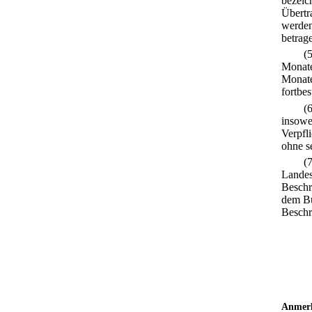
bezeic
Übertr
werden
betrag
(
Monate
Monate
fortbes
(
insowei
Verpfl
ohne s
(
Landes
Besch
dem Bu
Beschr
Anmer