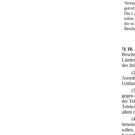
Verfas
getro
Die L
teilen
die in
Besch
1
§ 10
.
Beschr
Länder
des In
(
Anordn
Umfan
(
gegen 
der Te
Teleko
allein
(
benenn
sollen