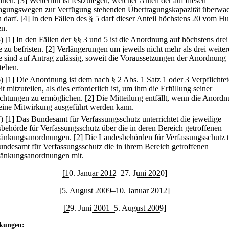
hnen.
[3] Weiterhin ist festzulegen, welcher Anteil der auf diesen
agungswegen zur Verfügung stehenden Übertragungskapazität überwa
 darf.
[4] In den Fällen des § 5 darf dieser Anteil höchstens 20 vom H
en.
5)
[1] In den Fällen der §§ 3 und 5 ist die Anordnung auf höchstens drei
 zu befristen.
[2] Verlängerungen um jeweils nicht mehr als drei weiter
 sind auf Antrag zulässig, soweit die Voraussetzungen der Anordnung
tehen.
6)
[1] Die Anordnung ist dem nach § 2 Abs. 1 Satz 1 oder 3 Verpflichte
t mitzuteilen, als dies erforderlich ist, um ihm die Erfüllung seiner
ichtungen zu ermöglichen.
[2] Die Mitteilung entfällt, wenn die Anord
eine Mitwirkung ausgeführt werden kann.
7)
[1] Das Bundesamt für Verfassungsschutz unterrichtet die jeweilige
behörde für Verfassungsschutz über die in deren Bereich getroffenen
ränkungsanordnungen.
[2] Die Landesbehörden für Verfassungsschutz t
ndesamt für Verfassungsschutz die in ihrem Bereich getroffenen
änkungsanordnungen mit.
[10. Januar 2012–27. Juni 2020]
[5. August 2009–10. Januar 2012]
[29. Juni 2001–5. August 2009]
kungen: