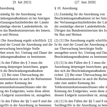
[9. Juli 2021]
[27. Juni 2020]
 Anordnung
§ 10. Anordnung
uständig für die Anordnung von
(1) Zuständig für die Anordnung von
ränkungsmaßnahmen ist bei Anträgen
Beschränkungsmaßnahmen ist bei Antr
erfassungsschutzbehörden der Länder
der Verfassungsschutzbehörden der Lä
ständige oberste Landesbehörde, im
die zuständige oberste Landesbehörde,
en das Bundesministerium des Innern,
Übrigen das Bundesministerium des In
au und Heimat.
für Bau und Heimat.
] Die Anordnung ergeht schriftlich. [2]
(2) [1] Die Anordnung ergeht schriftli
 sind der Grund der Anordnung und die
In ihr sind der Grund der Anordnung 
erwachung berechtigte Stelle
zur Überwachung berechtigte Stelle
eben sowie Art, Umfang und Dauer der
anzugeben sowie Art, Umfang und Dau
ränkungsmaßnahme zu bestimmen.
Beschränkungsmaßnahme zu bestimme
] In den Fällen des § 3 muss die
(3) [1] In den Fällen des § 3 muss die
nung denjenigen bezeichnen, gegen
Anordnung denjenigen bezeichnen, ge
ich die Beschränkungsmaßnahme
den sich die Beschränkungsmaßnahme
t. [2] Bei einer Überwachung der
richtet. [2] Bei einer Überwachung der
ommunikation ist auch die Rufnummer
Telekommunikation ist auch die Ruf
eine andere Kennung des
oder eine andere Kennung des
ommunikationsanschlusses oder die
Telekommunikationsanschlusses oder d
g des Endgerätes, wenn diese allein
Kennung des Endgerätes, wenn diese a
 Endgerät zuzuordnen ist, anzugeben.
diesem Endgerät zuzuordnen ist, anzu
] In den Fällen der §§ 5 und 8 sind die
(4) [1] In den Fällen der §§ 5 und 8 si
egriffe in der Anordnung zu benennen.
Suchbegriffe in der Anordnung zu ben