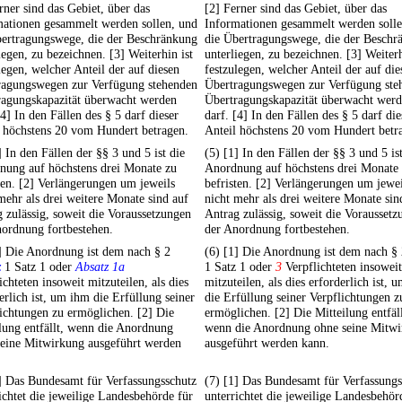
rner sind das Gebiet, über das
[2] Ferner sind das Gebiet, über das
mationen gesammelt werden sollen, und
Informationen gesammelt werden solle
bertragungswege, die der Beschränkung
die Übertragungswege, die der Beschr
iegen, zu bezeichnen. [3] Weiterhin ist
unterliegen, zu bezeichnen. [3] Weiterh
legen, welcher Anteil der auf diesen
festzulegen, welcher Anteil der auf die
ragungswegen zur Verfügung stehenden
Übertragungswegen zur Verfügung ste
ragungskapazität überwacht werden
Übertragungskapazität überwacht wer
[4] In den Fällen des § 5 darf dieser
darf. [4] In den Fällen des § 5 darf die
 höchstens 20 vom Hundert betragen.
Anteil höchstens 20 vom Hundert betr
] In den Fällen der §§ 3 und 5 ist die
(5) [1] In den Fällen der §§ 3 und 5 ist
nung auf höchstens drei Monate zu
Anordnung auf höchstens drei Monate
ten. [2] Verlängerungen um jeweils
befristen. [2] Verlängerungen um jewei
mehr als drei weitere Monate sind auf
nicht mehr als drei weitere Monate sin
 zulässig, soweit die Voraussetzungen
Antrag zulässig, soweit die Vorausset
ordnung fortbestehen.
der Anordnung fortbestehen.
] Die Anordnung ist dem nach § 2
(6) [1] Die Anordnung ist dem nach §
z
1 Satz 1 oder
Absatz 1a
1 Satz 1 oder
3
Verpflichteten insoweit
ichteten insoweit mitzuteilen, als dies
mitzuteilen, als dies erforderlich ist, 
erlich ist, um ihm die Erfüllung seiner
die Erfüllung seiner Verpflichtungen z
ichtungen zu ermöglichen. [2] Die
ermöglichen. [2] Die Mitteilung entfäll
lung entfällt, wenn die Anordnung
wenn die Anordnung ohne seine Mitw
seine Mitwirkung ausgeführt werden
ausgeführt werden kann.
] Das Bundesamt für Verfassungsschutz
(7) [1] Das Bundesamt für Verfassungs
ichtet die jeweilige Landesbehörde für
unterrichtet die jeweilige Landesbehör