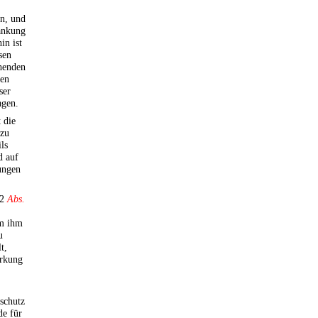
n, und
änkung
in ist
sen
henden
den
ser
agen.
 die
 zu
ls
d auf
zungen
 2
Abs.
um ihm
u
t,
irkung
schutz
de für