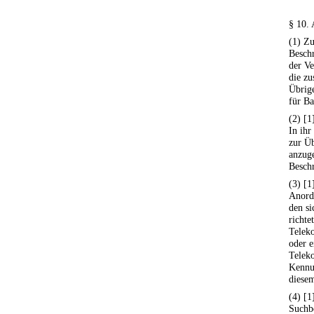
§ 10.
(1) Z
Besch
der V
die zu
Übrig
für B
(2) [1
In ihr
zur Üb
anzug
Besch
(3) [1
Anord
den s
richte
Telek
oder 
Telek
Kennun
diesem
(4) [1
Suchb