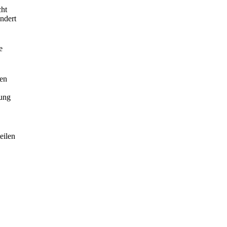
cht
undert
e
ten
nung
eilen