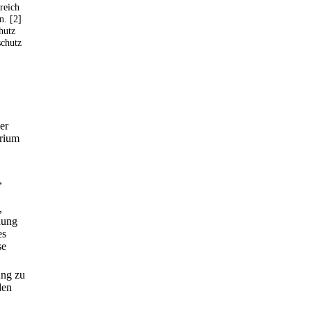
reich
n. [2]
hutz
schutz
er
erium
,
,
hung
es
se
ung zu
den