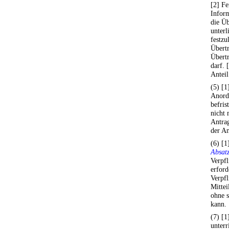
[2] Fe
Infor
die Ü
unterl
festzu
Übert
Übert
darf. 
Anteil
(5) [1
Anord
befris
nicht 
Antrag
der An
(6) [1
Absat
Verpfl
erford
Verpfl
Mittei
ohne 
kann.
(7) [1
unterr