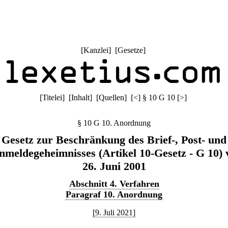
[
Kanzlei
] [
Gesetze
]
[
Titelei
] [
Inhalt
] [
Quellen
]
[
<
]
§ 10 G 10
[
>
]
§ 10 G 10. Anordnung
Gesetz zur Beschränkung des Brief-, Post- und
nmeldegeheimnisses (Artikel 10-Gesetz - G 10)
26. Juni 2001
Abschnitt 4. Verfahren
Paragraf 10. Anordnung
[9. Juli 2021]