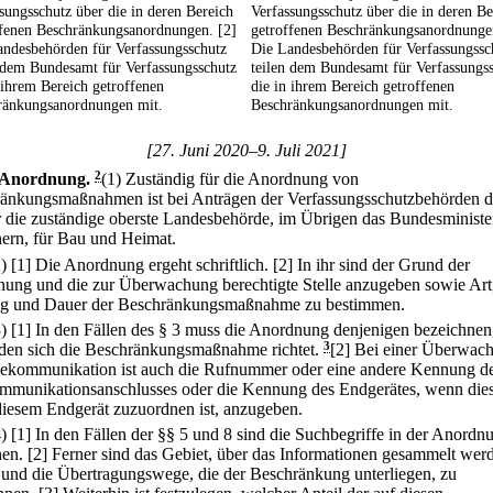
sungsschutz über die in deren Bereich
Verfassungsschutz über die in deren Be
ffenen Beschränkungsanordnungen. [2]
getroffenen Beschränkungsanordnunge
andesbehörden für Verfassungsschutz
Die Landesbehörden für Verfassungssc
 dem Bundesamt für Verfassungsschutz
teilen dem Bundesamt für Verfassungs
 ihrem Bereich getroffenen
die in ihrem Bereich getroffenen
ränkungsanordnungen mit.
Beschränkungsanordnungen mit.
[27. Juni 2020–9. Juli 2021]
Anordnung.
2
(1) Zuständig für die Anordnung von
änkungsmaßnahmen ist bei Anträgen der Verfassungsschutzbehörden d
 die zuständige oberste Landesbehörde, im Übrigen das Bundesminist
nern, für Bau und Heimat.
2)
[1] Die Anordnung ergeht schriftlich.
[2] In ihr sind der Grund der
ung und die zur Überwachung berechtigte Stelle anzugeben sowie Art
g und Dauer der Beschränkungsmaßnahme zu bestimmen.
3)
[1] In den Fällen des § 3 muss die Anordnung denjenigen bezeichnen
den sich die Beschränkungsmaßnahme richtet.
3
[2] Bei einer Überwac
lekommunikation ist auch die Rufnummer oder eine andere Kennung d
mmunikationsanschlusses oder die Kennung des Endgerätes, wenn die
 diesem Endgerät zuzuordnen ist, anzugeben.
4)
[1] In den Fällen der §§ 5 und 8 sind die Suchbegriffe in der Anordn
en.
[2] Ferner sind das Gebiet, über das Informationen gesammelt wer
, und die Übertragungswege, die der Beschränkung unterliegen, zu