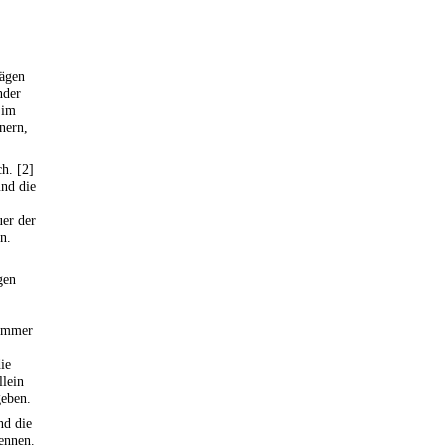
ägen
nder
 im
nern,
ch. [2]
und die
er der
n.
gen
nummer
ie
llein
geben.
nd die
ennen.