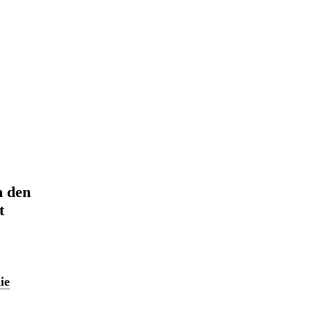
n den
t
ie