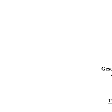
Gese
U