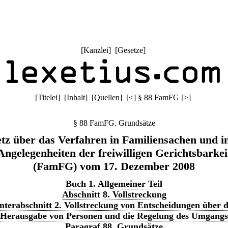
[
Kanzlei
] [
Gesetze
]
[
Titelei
] [
Inhalt
] [
Quellen
]
[
<
]
§ 88 FamFG
[
>
]
§ 88 FamFG. Grundsätze
tz über das Verfahren in Familiensachen und i
Angelegenheiten der freiwilligen Gerichtsbarkei
(FamFG) vom 17. Dezember 2008
Buch 1. Allgemeiner Teil
Abschnitt 8. Vollstreckung
nterabschnitt 2. Vollstreckung von Entscheidungen über d
Herausgabe von Personen und die Regelung des Umgangs
Paragraf 88. Grundsätze