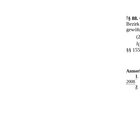
1
§ 88
.
Bezirk
gewöhn
(
2
§§ 155
Anmer
1
.
2008
.
2
.