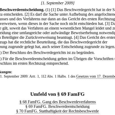
[1. September 2009]
Beschwerdeentscheidung.
(1)
[1] Das Beschwerdegericht hat in der 
zu entscheiden.
[2] Es darf die Sache unter Aufhebung des angefochten
usses und des Verfahrens nur dann an das Gericht des ersten Rechtszug
verweisen, wenn dieses in der Sache noch nicht entschieden hat.
[3] D
e gilt, soweit das Verfahren an einem wesentlichen Mangel leidet und z
eidung eine umfangreiche oder aufwändige Beweiserhebung notwendi
n Beteiligter die Zurückverweisung beantragt.
[4] Das Gericht des erste
zugs hat die rechtliche Beurteilung, die das Beschwerdegericht der
ung zugrunde gelegt hat, auch seiner Entscheidung zugrunde zu legen
2) Der Beschluss des Beschwerdegerichts ist zu begründen.
3) Für die Beschwerdeentscheidung gelten im Übrigen die Vorschriften 
schluss im ersten Rechtszug entsprechend.
kungen:
 1. September 2009: Artt. 1, 112 Abs. 1 Halbs. 1 des
Gesetzes vom 17. Dezemb
Umfeld von § 69 FamFG
§ 68 FamFG. Gang des Beschwerdeverfahrens
§ 69 FamFG. Beschwerdeentscheidung
§ 70 FamFG. Statthaftigkeit der Rechtsbeschwerde