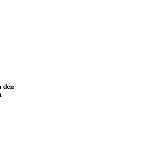
n den
t