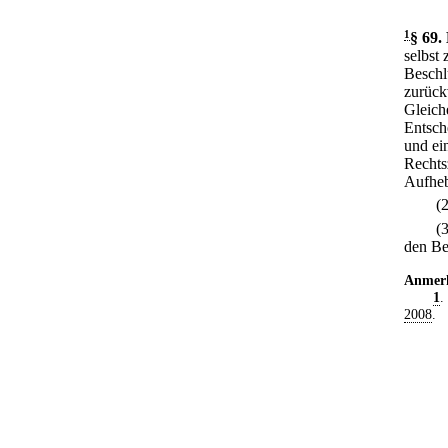
1
§ 69
.
selbst 
Beschl
zurück
Gleich
Entsch
und ei
Rechts
Aufheb
(
(
den Be
Anmer
1
.
2008
.