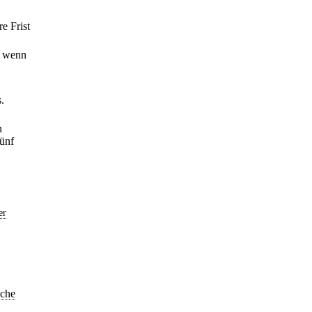
e Frist
, wenn
.
n
fünf
er
ache