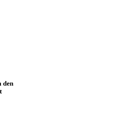
n den
t