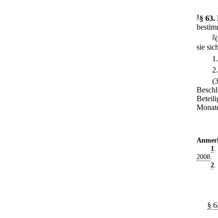
1
§ 63
.
bestim
2
sie si
1
2
(
Beschlu
Beteili
Monate
Anmer
1
.
2008
.
2
.
§ 6