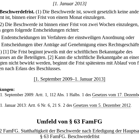
[1. Januar 2013]
Beschwerdefrist.
(1) Die Beschwerde ist, soweit gesetzlich keine ander
mt ist, binnen einer Frist von einem Monat einzulegen.
(2) Die Beschwerde ist binnen einer Frist von zwei Wochen einzulegen
ch gegen folgende Entscheidungen richtet:
.
Endentscheidungen im Verfahren der einstweiligen Anordnung oder
.
Entscheidungen über Anträge auf Genehmigung eines Rechtsgeschäfts
3)
[1] Die Frist beginnt jeweils mit der schriftlichen Bekanntgabe des
sses an die Beteiligten.
[2] Kann die schriftliche Bekanntgabe an eine
gten nicht bewirkt werden, beginnt die Frist spätestens mit Ablauf von 
n nach Erlass des Beschlusses.
[1. September 2009–1. Januar 2013]
kungen:
 1. September 2009: Artt. 1, 112 Abs. 1 Halbs. 1 des
Gesetzes vom 17. Dezemb
 1. Januar 2013: Artt. 6 Nr. 6, 21 S. 2 des
Gesetzes vom 5. Dezember 2012
.
Umfeld von § 63 FamFG
2 FamFG. Statthaftigkeit der Beschwerde nach Erledigung der Haupts
§ 63 FamFG. Beschwerdefrist