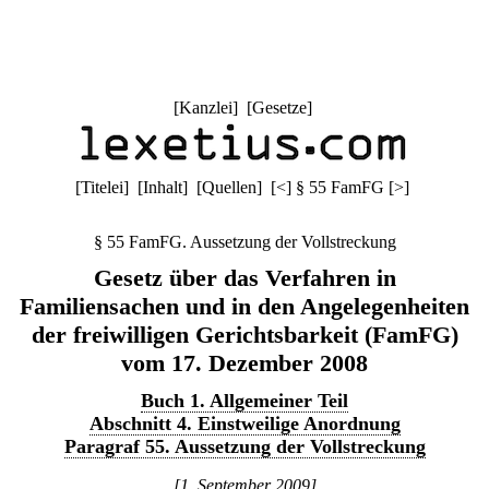
[
Kanzlei
] [
Gesetze
]
[
Titelei
] [
Inhalt
] [
Quellen
]
[
<
]
§ 55 FamFG
[
>
]
§ 55 FamFG. Aussetzung der Vollstreckung
Gesetz über das Verfahren in
Familiensachen und in den Angelegenheiten
der freiwilligen Gerichtsbarkeit (FamFG)
vom 17. Dezember 2008
Buch 1. Allgemeiner Teil
Abschnitt 4. Einstweilige Anordnung
Paragraf 55. Aussetzung der Vollstreckung
[1. September 2009]