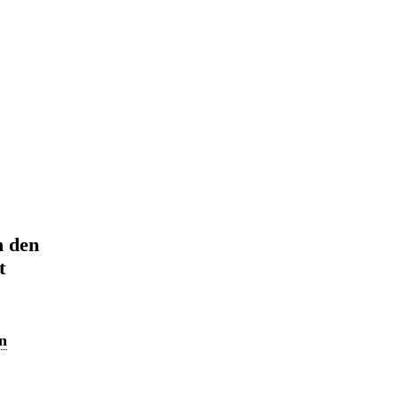
n den
t
n