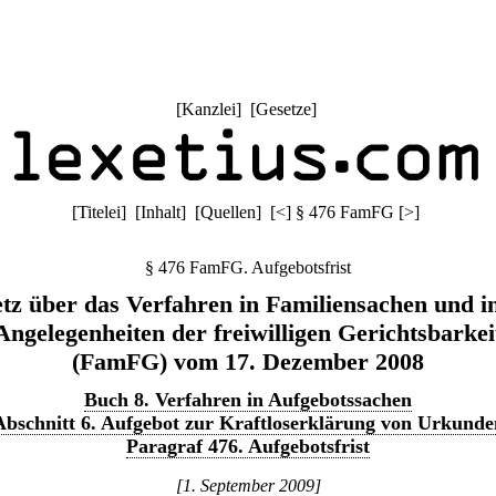
[
Kanzlei
] [
Gesetze
]
[
Titelei
] [
Inhalt
] [
Quellen
]
[
<
]
§ 476 FamFG
[
>
]
§ 476 FamFG. Aufgebotsfrist
tz über das Verfahren in Familiensachen und i
Angelegenheiten der freiwilligen Gerichtsbarkei
(FamFG) vom 17. Dezember 2008
Buch 8. Verfahren in Aufgebotssachen
Abschnitt 6. Aufgebot zur Kraftloserklärung von Urkunde
Paragraf 476. Aufgebotsfrist
[1. September 2009]