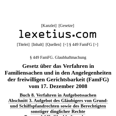
[
Kanzlei
] [
Gesetze
]
[
Titelei
] [
Inhalt
] [
Quellen
]
[
<
]
§ 449 FamFG
[
>
]
§ 449 FamFG. Glaubhaftmachung
Gesetz über das Verfahren in
Familiensachen und in den Angelegenheiten
der freiwilligen Gerichtsbarkeit (FamFG)
vom 17. Dezember 2008
Buch 8. Verfahren in Aufgebotssachen
Abschnitt 3. Aufgebot des Gläubigers von Grund-
und Schiffspfandrechten sowie des Berechtigten
sonstiger dinglicher Rechte