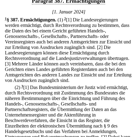
Paragraf 387. Ermächtigungen
[1. Januar 2024]
1
§ 387
.
Ermächtigungen.
(1)
2
[1] Die Landesregierungen
werden ermächtigt, durch Rechtsverordnung zu bestimmen, dass
die Daten des bei einem Gericht geführten Handels-,
Genossenschafts-, Gesellschafts-, Partnerschafts- oder
Vereinsregisters auch bei anderen Amtsgerichten zur Einsicht und
zur Erteilung von Ausdrucken zugänglich sind.
[2] Die
Landesregierungen können diese Ermächtigung durch
Rechtsverordnung auf die Landesjustizverwaltungen übertragen.
[3] Mehrere Länder können auch vereinbaren, dass die bei den
Gerichten eines Landes geführten Registerdaten auch bei den
Amtsgerichten des anderen Landes zur Einsicht und zur Erteilung
von Ausdrucken zugänglich sind.
(2)
3
[1] Das Bundesministerium der Justiz wird ermächtigt,
durch Rechtsverordnung mit Zustimmung des Bundesrates die
näheren Bestimmungen über die Einrichtung und Führung des
Handels-, Genossenschafts-, Gesellschafts- und
Partnerschaftsregisters, die Übermittlung der Daten an das
Unternehmensregister und die Aktenführung in
Beschwerdeverfahren, die Einsicht in das Register, die
Einzelheiten der elektronischen Übermittlung nach § 9 des
Handelsgesetzbuchs und das Verfahren bei Anmeldungen,
Eintragungen und Bekanntmachungen zu treffen.
[2] Dabei kann