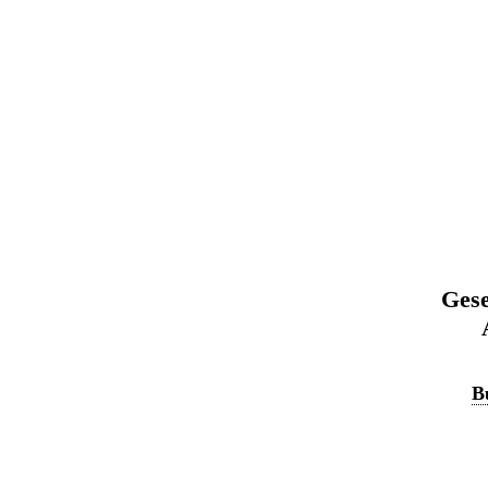
Gese
B