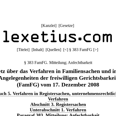
[
Kanzlei
] [
Gesetze
]
[
Titelei
] [
Inhalt
] [
Quellen
]
[
<
]
§ 383 FamFG
[
>
]
§ 383 FamFG. Mitteilung; Anfechtbarkeit
tz über das Verfahren in Familiensachen und i
Angelegenheiten der freiwilligen Gerichtsbarkei
(FamFG) vom 17. Dezember 2008
uch 5. Verfahren in Registersachen, unternehmensrechtlic
Verfahren
Abschnitt 3. Registersachen
Unterabschnitt 1. Verfahren
Paragraf 383. Mitteilung; Anfechtbarkeit