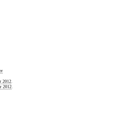
er
r 2012
.
r 2012
.