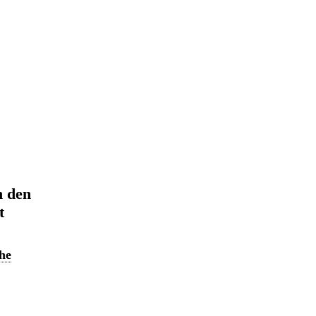
n den
t
he