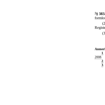
1
§ 383
formlos
(
Regist
(
Anmer
1
.
2008
.
2
.
3
.