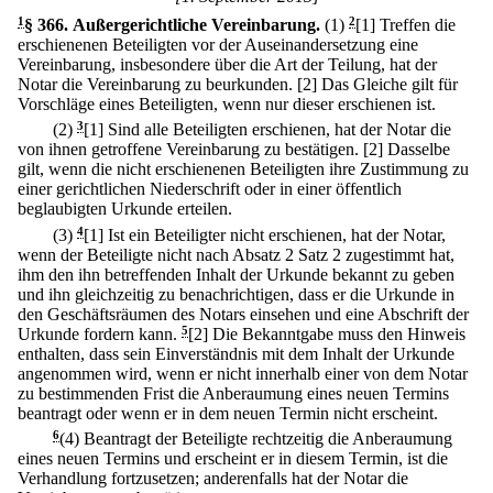
1
§ 366
.
Außergerichtliche Vereinbarung.
(1)
2
[1] Treffen die
erschienenen Beteiligten vor der Auseinandersetzung eine
Vereinbarung, insbesondere über die Art der Teilung, hat der
Notar die Vereinbarung zu beurkunden.
[2] Das Gleiche gilt für
Vorschläge eines Beteiligten, wenn nur dieser erschienen ist.
(2)
3
[1] Sind alle Beteiligten erschienen, hat der Notar die
von ihnen getroffene Vereinbarung zu bestätigen.
[2] Dasselbe
gilt, wenn die nicht erschienenen Beteiligten ihre Zustimmung zu
einer gerichtlichen Niederschrift oder in einer öffentlich
beglaubigten Urkunde erteilen.
(3)
4
[1] Ist ein Beteiligter nicht erschienen, hat der Notar,
wenn der Beteiligte nicht nach Absatz 2 Satz 2 zugestimmt hat,
ihm den ihn betreffenden Inhalt der Urkunde bekannt zu geben
und ihn gleichzeitig zu benachrichtigen, dass er die Urkunde in
den Geschäftsräumen des Notars einsehen und eine Abschrift der
Urkunde fordern kann.
5
[2] Die Bekanntgabe muss den Hinweis
enthalten, dass sein Einverständnis mit dem Inhalt der Urkunde
angenommen wird, wenn er nicht innerhalb einer von dem Notar
zu bestimmenden Frist die Anberaumung eines neuen Termins
beantragt oder wenn er in dem neuen Termin nicht erscheint.
6
(4) Beantragt der Beteiligte rechtzeitig die Anberaumung
eines neuen Termins und erscheint er in diesem Termin, ist die
Verhandlung fortzusetzen; anderenfalls hat der Notar die