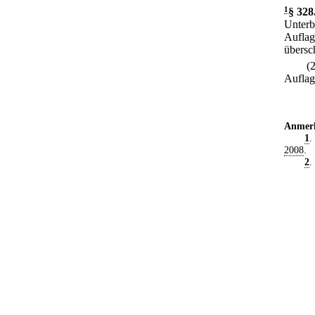
1
§ 328
Unterb
Auflag
übersc
(
Auflage
Anmer
1
.
2008
.
2
.