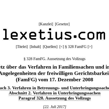
[
Kanzlei
] [
Gesetze
]
[
Titelei
] [
Inhalt
] [
Quellen
]
[
<
]
§ 328 FamFG
[
>
]
§ 328 FamFG. Aussetzung des Vollzugs
tz über das Verfahren in Familiensachen und i
Angelegenheiten der freiwilligen Gerichtsbarkei
(FamFG) vom 17. Dezember 2008
uch 3. Verfahren in Betreuungs- und Unterbringungssach
Abschnitt 2. Verfahren in Unterbringungssachen
Paragraf 328. Aussetzung des Vollzugs
[22. Juli 2017]