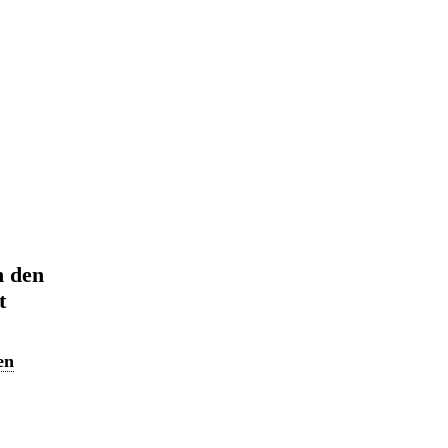
n den
t
en