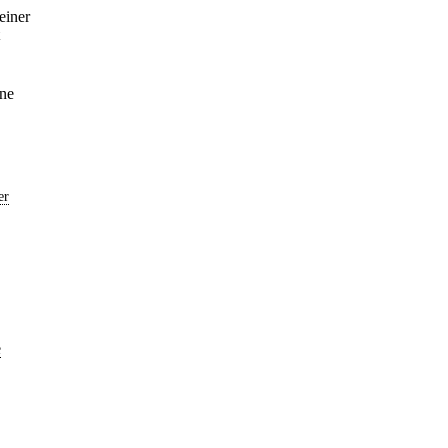
einer
ine
er
e