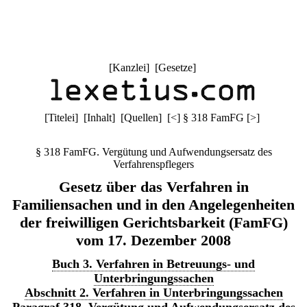
[
Kanzlei
] [
Gesetze
]
[
Titelei
] [
Inhalt
] [
Quellen
]
[
<
]
§ 318 FamFG
[
>
]
§ 318 FamFG. Vergütung und Aufwendungsersatz des
Verfahrenspflegers
Gesetz über das Verfahren in
Familiensachen und in den Angelegenheiten
der freiwilligen Gerichtsbarkeit (FamFG)
vom 17. Dezember 2008
Buch 3. Verfahren in Betreuungs- und
Unterbringungssachen
Abschnitt 2. Verfahren in Unterbringungssachen