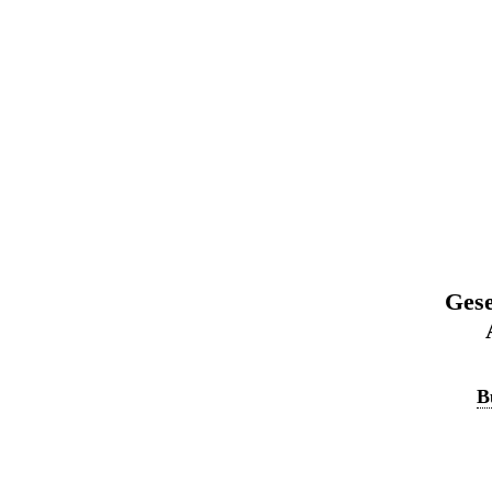
Gese
B