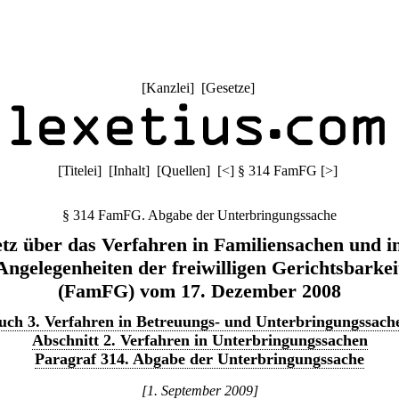
[
Kanzlei
] [
Gesetze
]
[
Titelei
] [
Inhalt
] [
Quellen
]
[
<
]
§ 314 FamFG
[
>
]
§ 314 FamFG. Abgabe der Unterbringungssache
tz über das Verfahren in Familiensachen und i
Angelegenheiten der freiwilligen Gerichtsbarkei
(FamFG) vom 17. Dezember 2008
uch 3. Verfahren in Betreuungs- und Unterbringungssach
Abschnitt 2. Verfahren in Unterbringungssachen
Paragraf 314. Abgabe der Unterbringungssache
[1. September 2009]