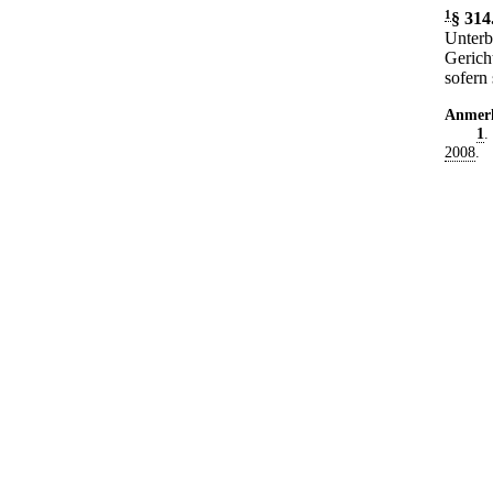
1
§ 314
Unterb
Gerich
sofern 
Anmer
1
.
2008
.