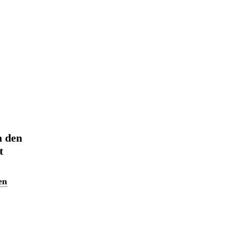
n den
t
en