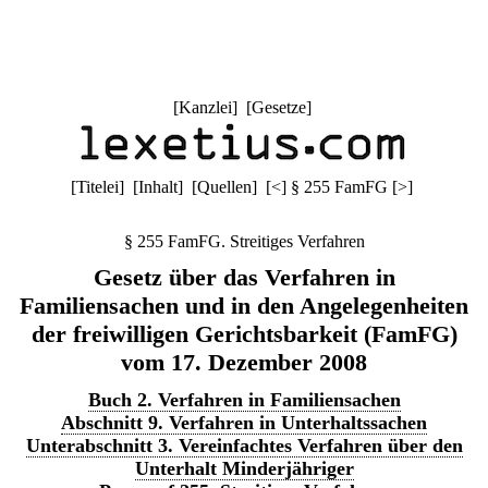
[
Kanzlei
] [
Gesetze
]
[
Titelei
] [
Inhalt
] [
Quellen
]
[
<
]
§ 255 FamFG
[
>
]
§ 255 FamFG. Streitiges Verfahren
Gesetz über das Verfahren in
Familiensachen und in den Angelegenheiten
der freiwilligen Gerichtsbarkeit (FamFG)
vom 17. Dezember 2008
Buch 2. Verfahren in Familiensachen
Abschnitt 9. Verfahren in Unterhaltssachen
Unterabschnitt 3. Vereinfachtes Verfahren über den
Unterhalt Minderjähriger