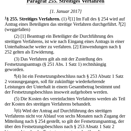
Paragraf 255. Streitiges Verfahren
[1. Januar 2017]
1
§ 255
.
Streitiges Verfahren.
(1)
2
[1] Im Fall des § 254 wird auf
Antrag eines Beteiligten das streitige Verfahren durchgeführt.
3
[2]
(weggefallen)
(2)
[1] Beantragt ein Beteiligter die Durchführung des
streitigen Verfahrens, ist wie nach Eingang eines Antrags in einer
Unterhaltssache weiter zu verfahren.
[2] Einwendungen nach §
252 gelten als Erwiderung.
(3) Das Verfahren gilt als mit der Zustellung des
Festsetzungsantrags (§ 251 Abs. 1 Satz 1) rechtshängig
geworden.
4
(4) Ist ein Festsetzungsbeschluss nach § 253 Absatz 1 Satz
2 vorausgegangen, soll für zukünftige wiederkehrende
Leistungen der Unterhalt in einem Gesamtbetrag bestimmt und
der Festsetzungsbeschluss insoweit aufgehoben werden.
(5) Die Kosten des vereinfachten Verfahrens werden als Teil
der Kosten des streitigen Verfahrens behandelt.
5
(6) Wird der Antrag auf Durchführung des streitigen
Verfahrens nicht vor Ablauf von sechs Monaten nach Zugang der
Mitteilung nach § 254 gestellt, so gilt der Festsetzungsantrag, der
über den Festsetzungsbeschluss nach § 253 Absatz 1 Satz 2