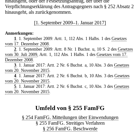
hinausgeht, oder der Festsetzungsantrag, der über die
Verpflichtungserklärung des Antragsgegners nach § 252 Absatz 2
hinausgeht, als zurückgenommen.
[1. September 2009–1. Januar 2017]
Anmerkungen:
1
. 1. September 2009: Artt. 1, 112 Abs. 1 Halbs. 1 des
Gesetzes
vom 17. Dezember 2008
.
2
. 1. September 2009: Artt. 8 Nr. 1 Buchst. u, 10 S. 2 des
Gesetzes
vom 30. Juli 2009
, Artt. 1, 112 Abs. 1 Halbs. 1 des
Gesetzes vom 17.
Dezember 2008
.
3
. 1. Januar 2017: Artt. 2 Nr. 6 Buchst. a, 10 Abs. 3 des
Gesetzes
vom 20. November 2015
.
4
. 1. Januar 2017: Artt. 2 Nr. 6 Buchst. b, 10 Abs. 3 des
Gesetzes
vom 20. November 2015
.
5
. 1. Januar 2017: Artt. 2 Nr. 6 Buchst. c, 10 Abs. 3 des
Gesetzes
vom 20. November 2015
.
Umfeld von § 255 FamFG
§ 254 FamFG. Mitteilungen über Einwendungen
§ 255 FamFG. Streitiges Verfahren
§ 256 FamFG. Beschwerde