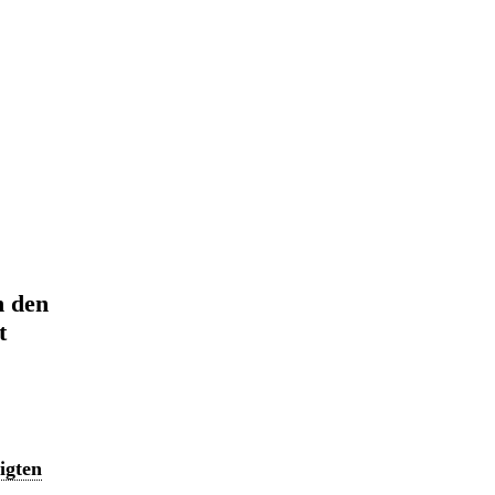
n den
t
igten