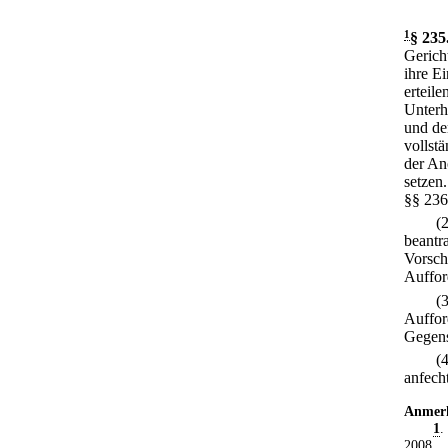
1
§ 235
Gerich
ihre E
erteil
Unterh
und de
vollstä
der An
setzen.
§§ 236
(
beantr
Vorsch
Auffor
(
Auffor
Gegens
(
anfech
Anmer
1
.
2008
.