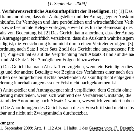
[1. September 2009]
.
Verfahrensrechtliche Auskunftspflicht der Beteiligten.
(1)
[1] Das
t kann anordnen, dass der Antragsteller und der Antragsgegner Auskunf
inkünfte, ihr Vermögen und ihre persönlichen und wirtschaftlichen Verhä
en sowie bestimmte Belege vorlegen, soweit dies für die Bemessung des
alts von Bedeutung ist.
[2] Das Gericht kann anordnen, dass der Antrag
r Antragsgegner schriftlich versichern, dass die Auskunft wahrheitsge
ndig ist; die Versicherung kann nicht durch einen Vertreter erfolgen.
[3]
ordnung nach Satz 1 oder Satz 2 soll das Gericht eine angemessene Fri
[4] Zugleich hat es auf die Verpflichtung nach Absatz 3 und auf die n
 und 243 Satz 2 Nr. 3 möglichen Folgen hinzuweisen.
2) Das Gericht hat nach Absatz 1 vorzugehen, wenn ein Beteiligter dies
agt und der andere Beteiligte vor Beginn des Verfahrens einer nach den
riften des bürgerlichen Rechts bestehenden Auskunftspflicht entgegen 
derung innerhalb angemessener Frist nicht nachgekommen ist.
3) Antragsteller und Antragsgegner sind verpflichtet, dem Gericht ohne
derung mitzuteilen, wenn sich während des Verfahrens Umstände, die
tand der Anordnung nach Absatz 1 waren, wesentlich verändert haben
4) Die Anordnungen des Gerichts nach dieser Vorschrift sind nicht selbs
tbar und nicht mit Zwangsmitteln durchsetzbar.
kungen:
 1. September 2009: Artt. 1, 112 Abs. 1 Halbs. 1 des
Gesetzes vom 17. Dezemb