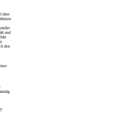
t über
ltnisse
steller
mäß und
 Mit
st
ach den
einer
.
tändig
er