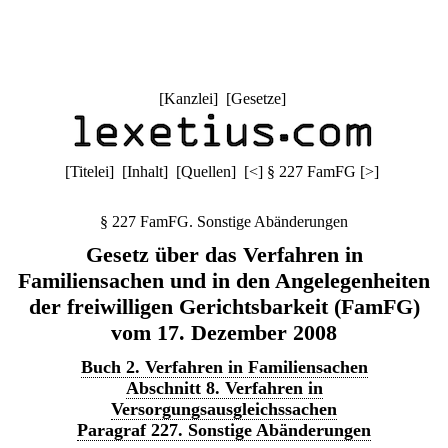
[
Kanzlei
] [
Gesetze
]
[
Titelei
] [
Inhalt
] [
Quellen
]
[
<
]
§ 227 FamFG
[
>
]
§ 227 FamFG. Sonstige Abänderungen
Gesetz über das Verfahren in
Familiensachen und in den Angelegenheiten
der freiwilligen Gerichtsbarkeit (FamFG)
vom 17. Dezember 2008
Buch 2. Verfahren in Familiensachen
Abschnitt 8. Verfahren in
Versorgungsausgleichssachen
Paragraf 227. Sonstige Abänderungen