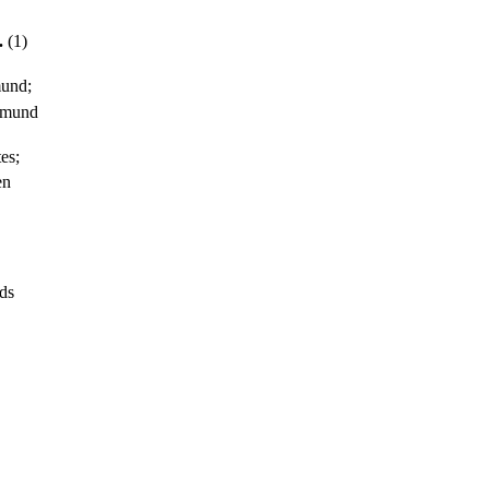
.
(1)
mund;
ormund
es;
en
ds