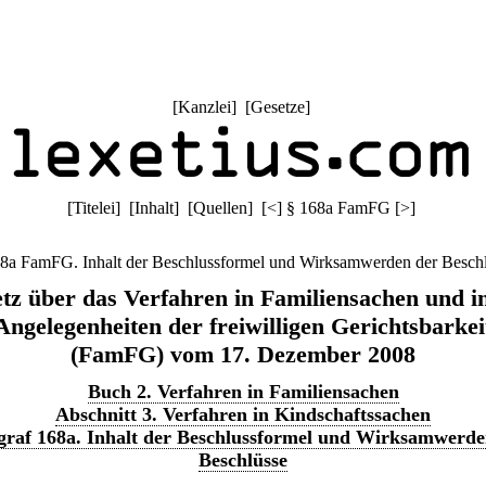
[
Kanzlei
] [
Gesetze
]
[
Titelei
] [
Inhalt
] [
Quellen
]
[
<
]
§ 168a FamFG
[
>
]
8a FamFG. Inhalt der Beschlussformel und Wirksamwerden der Besch
tz über das Verfahren in Familiensachen und i
Angelegenheiten der freiwilligen Gerichtsbarkei
(FamFG) vom 17. Dezember 2008
Buch 2. Verfahren in Familiensachen
Abschnitt 3. Verfahren in Kindschaftssachen
graf 168a. Inhalt der Beschlussformel und Wirksamwerde
Beschlüsse