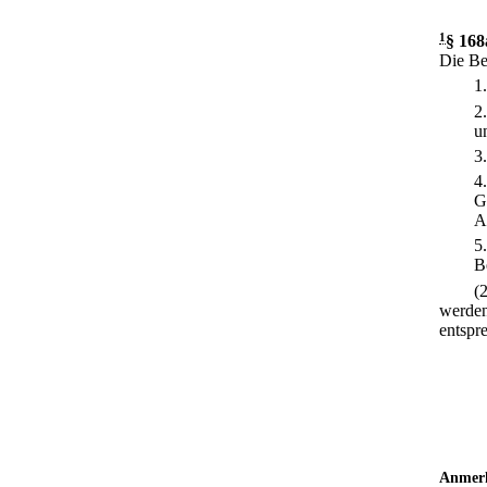
1
§ 168
Die Be
1
2
u
3
4
G
A
5
B
(
werden
entspr
Anmer