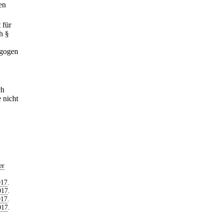
en
 für
h §
agogen
ch
 nicht
er
017
.
017
.
017
.
017
.