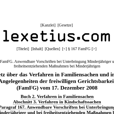
[
Kanzlei
] [
Gesetze
]
[
Titelei
] [
Inhalt
] [
Quellen
]
[
<
]
§ 167 FamFG
[
>
]
 FamFG. Anwendbare Vorschriften bei Unterbringung Minderjähriger u
freiheitsentziehenden Maßnahmen bei Minderjährigen
tz über das Verfahren in Familiensachen und i
Angelegenheiten der freiwilligen Gerichtsbarkei
(FamFG) vom 17. Dezember 2008
Buch 2. Verfahren in Familiensachen
Abschnitt 3. Verfahren in Kindschaftssachen
Paragraf 167. Anwendbare Vorschriften bei Unterbringun
nderjähriger und bei freiheitsentziehenden Maßnahmen 