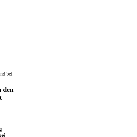
nd bei
n den
t
g
bei