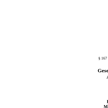
§ 167
Gese
Mi