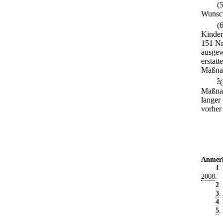
(
Wunsch
(
Kinder
151 Nr
ausgew
erstatt
Maßnah
5
Maßnah
langer
vorher
Anmer
1
.
2008
.
2
.
3
.
4
.
5
.