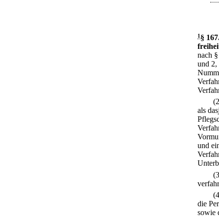
1
§ 167
freihe
nach §
und 2,
Nummer
Verfahr
Verfahr
(
als da
Pflegsc
Verfah
Vormun
und ei
Verfah
Unterb
(
verfah
(
die Pe
sowie 