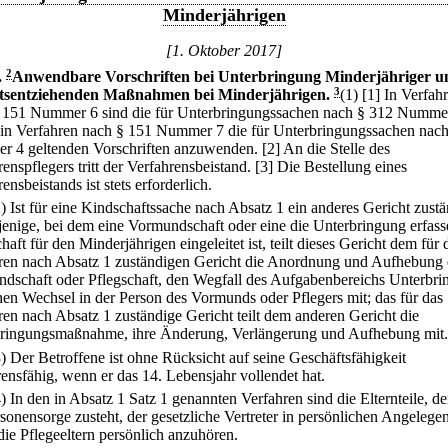
Minderjährigen
[1. Oktober 2017]
.
2
Anwendbare Vorschriften bei Unterbringung Minderjähriger u
itsentziehenden Maßnahmen bei Minderjährigen.
3
(1)
[1] In Verfah
 151 Nummer 6 sind die für Unterbringungssachen nach § 312 Numme
 in Verfahren nach § 151 Nummer 7 die für Unterbringungssachen nac
 4 geltenden Vorschriften anzuwenden.
[2] An die Stelle des
enspflegers tritt der Verfahrensbeistand.
[3] Die Bestellung eines
ensbeistands ist stets erforderlich.
2) Ist für eine Kindschaftssache nach Absatz 1 ein anderes Gericht zust
sjenige, bei dem eine Vormundschaft oder eine die Unterbringung erfas
haft für den Minderjährigen eingeleitet ist, teilt dieses Gericht dem für 
ren nach Absatz 1 zuständigen Gericht die Anordnung und Aufhebung 
dschaft oder Pflegschaft, den Wegfall des Aufgabenbereichs Unterbr
nen Wechsel in der Person des Vormunds oder Pflegers mit; das für das
ren nach Absatz 1 zuständige Gericht teilt dem anderen Gericht die
ringungsmaßnahme, ihre Änderung, Verlängerung und Aufhebung mit.
3) Der Betroffene ist ohne Rücksicht auf seine Geschäftsfähigkeit
rensfähig, wenn er das 14. Lebensjahr vollendet hat.
4) In den in Absatz 1 Satz 1 genannten Verfahren sind die Elternteile, d
rsonensorge zusteht, der gesetzliche Vertreter in persönlichen Angelege
die Pflegeeltern persönlich anzuhören.