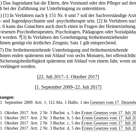
5) Das Jugendamt hat die Eltern, den Vormund oder den Pfleger auf der
 bei der Zuführung zur Unterbringung zu unterstützen.
6)
[1] In Verfahren nach § 151 Nr. 6 und 7 soll der Sachverständige Arzt
- und Jugendpsychiatrie und -psychotherapie sein.
[2] In Verfahren nac
. 6 kann das Gutachten auch durch einen in Fragen der Heimerziehung
iesenen Psychotherapeuten, Psychologen, Pädagogen oder Sozialpäd
et werden.
4
[3] In Verfahren der Genehmigung freiheitsentziehender
men genügt ein ärztliches Zeugnis; Satz 1 gilt entsprechend.
(7) Die freiheitsentziehende Unterbringung und freiheitsentziehende
men enden spätestens mit Ablauf von sechs Monaten, bei offensichtli
 Sicherungsbedürftigkeit spätestens mit Ablauf von einem Jahr, wenn sie
 verlängert werden.
[22. Juli 2017–1. Oktober 2017]
[1. September 2009–22. Juli 2017]
kungen:
 1. September 2009: Artt. 1, 112 Abs. 1 Halbs. 1 des
Gesetzes vom 17. Dezemb
 1. Oktober 2017: Artt. 2 Nr. 3 Buchst. a, 5 des
Ersten Gesetzes vom 17. Juli 2
 1. Oktober 2017: Artt. 2 Nr. 3 Buchst. b, 5 des
Ersten Gesetzes vom 17. Juli 2
 1. Oktober 2017: Artt. 2 Nr. 3 Buchst. c, 5 des
Ersten Gesetzes vom 17. Juli 2
 1. Oktober 2017: Artt. 2 Nr. 3 Buchst. d, 5 des
Ersten Gesetzes vom 17. Juli 2