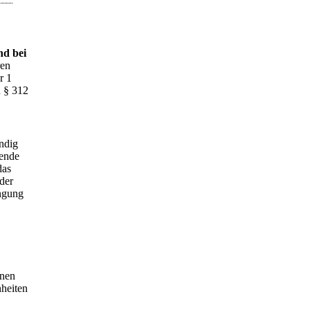
nd bei
ren
r 1
h § 312
ändig
sende
das
der
ingung
enen
nheiten