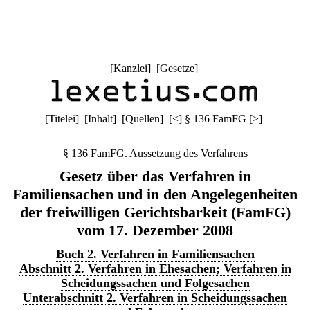
[
Kanzlei
] [
Gesetze
]
[
Titelei
] [
Inhalt
] [
Quellen
]
[
<
]
§ 136 FamFG
[
>
]
§ 136 FamFG. Aussetzung des Verfahrens
Gesetz über das Verfahren in
Familiensachen und in den Angelegenheiten
der freiwilligen Gerichtsbarkeit (FamFG)
vom 17. Dezember 2008
Buch 2. Verfahren in Familiensachen
Abschnitt 2. Verfahren in Ehesachen; Verfahren in
Scheidungssachen und Folgesachen
Unterabschnitt 2. Verfahren in Scheidungssachen