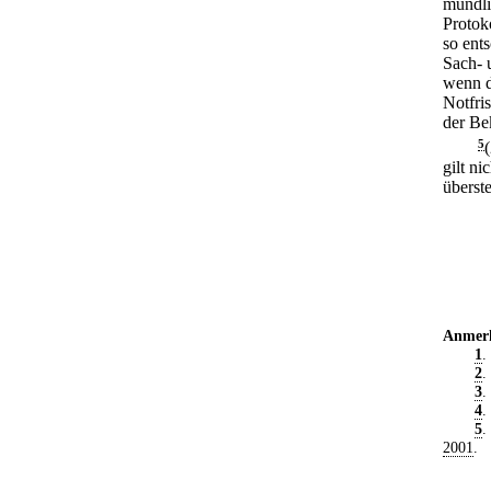
mündli
Protoko
so ent
Sach- 
wenn d
Notfri
der Be
5
gilt n
überste
Anmer
1
.
2
.
3
.
4
.
5
.
2001
.