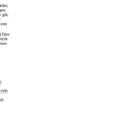
klärt,
igen
 gilt,
r
 wenn
] Dies
nicht
ören.
0
.
 1990
.
uli