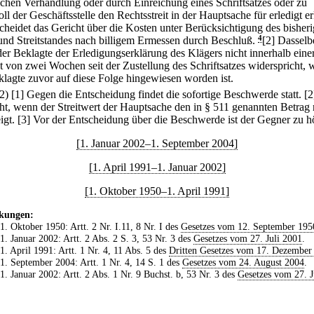
chen Verhandlung oder durch Einreichung eines Schriftsatzes oder zu
ll der Geschäftsstelle den Rechtsstreit in der Hauptsache für erledigt er
scheidet das Gericht über die Kosten unter Berücksichtigung des bisher
und Streitstandes nach billigem Ermessen durch Beschluß.
4
[2] Dasselbe
er Beklagte der Erledigungserklärung des Klägers nicht innerhalb eine
st von zwei Wochen seit der Zustellung des Schriftsatzes widerspricht,
klagte zuvor auf diese Folge hingewiesen worden ist.
(2)
[1] Gegen die Entscheidung findet die sofortige Beschwerde statt.
[2
icht, wenn der Streitwert der Hauptsache den in § 511 genannten Betrag 
igt.
[3] Vor der Entscheidung über die Beschwerde ist der Gegner zu h
[1. Januar 2002–1. September 2004]
[1. April 1991–1. Januar 2002]
[1. Oktober 1950–1. April 1991]
kungen:
 1. Oktober 1950: Artt. 2 Nr. I.11, 8 Nr. I des
Gesetzes vom 12. September 195
 1. Januar 2002: Artt. 2 Abs. 2 S. 3, 53 Nr. 3 des
Gesetzes vom 27. Juli 2001
.
 1. April 1991: Artt. 1 Nr. 4, 11 Abs. 5 des
Dritten Gesetzes vom 17. Dezember
 1. September 2004: Artt. 1 Nr. 4, 14 S. 1 des
Gesetzes vom 24. August 2004
.
 1. Januar 2002: Artt. 2 Abs. 1 Nr. 9 Buchst. b, 53 Nr. 3 des
Gesetzes vom 27. J