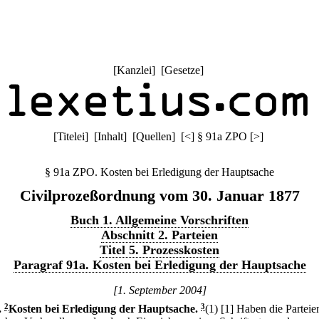
[
Kanzlei
] [
Gesetze
]
[
Titelei
] [
Inhalt
] [
Quellen
]
[
<
]
§ 91a ZPO
[
>
]
§ 91a ZPO. Kosten bei Erledigung der Hauptsache
Civilprozeßordnung vom 30. Januar 1877
Buch 1. Allgemeine Vorschriften
Abschnitt 2. Parteien
Titel 5. Prozesskosten
Paragraf 91a. Kosten bei Erledigung der Hauptsache
[1. September 2004]
.
2
Kosten bei Erledigung der Hauptsache.
3
(1)
[1] Haben die Parteie