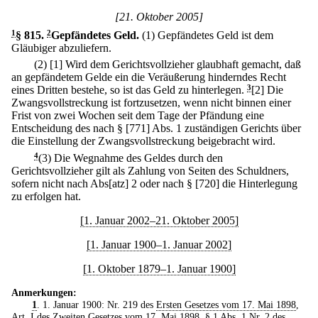
[21. Oktober 2005]
1
§ 815
.
2
Gepfändetes Geld.
(1) Gepfändetes Geld ist dem
Gläubiger abzuliefern.
(2)
[1] Wird dem Gerichtsvollzieher glaubhaft gemacht, daß
an gepfändetem Gelde ein die Veräußerung hinderndes Recht
eines Dritten bestehe, so ist das Geld zu hinterlegen.
3
[2] Die
Zwangsvollstreckung ist fortzusetzen, wenn nicht binnen einer
Frist von zwei Wochen seit dem Tage der Pfändung eine
Entscheidung des nach § [771] Abs. 1 zuständigen Gerichts über
die Einstellung der Zwangsvollstreckung beigebracht wird.
4
(3) Die Wegnahme des Geldes durch den
Gerichtsvollzieher gilt als Zahlung von Seiten des Schuldners,
sofern nicht nach Abs[atz] 2 oder nach § [720] die Hinterlegung
zu erfolgen hat.
[1. Januar 2002–21. Oktober 2005]
[1. Januar 1900–1. Januar 2002]
[1. Oktober 1879–1. Januar 1900]
Anmerkungen:
1
. 1. Januar 1900: Nr. 219 des
Ersten Gesetzes vom 17. Mai 1898
,
Art. I des
Zweiten Gesetzes vom 17. Mai 1898
, § 1 Abs. 1 Nr. 2 des