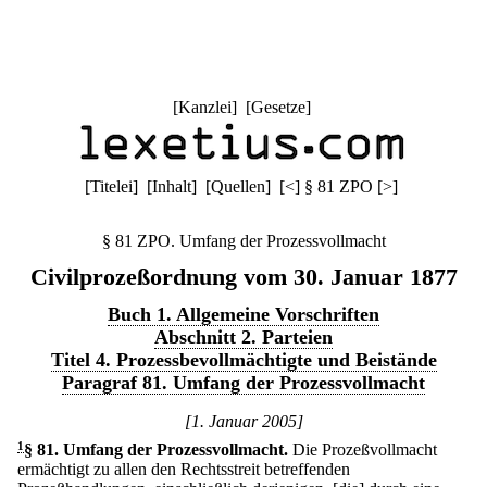
[
Kanzlei
] [
Gesetze
]
[
Titelei
] [
Inhalt
] [
Quellen
]
[
<
]
§ 81 ZPO
[
>
]
§ 81 ZPO. Umfang der Prozessvollmacht
Civilprozeßordnung vom 30. Januar 1877
Buch 1. Allgemeine Vorschriften
Abschnitt 2. Parteien
Titel 4. Prozessbevollmächtigte und Beistände
Paragraf 81. Umfang der Prozessvollmacht
[1. Januar 2005]
1
§ 81
.
Umfang der Prozessvollmacht.
Die Prozeßvollmacht
ermächtigt zu allen den Rechtsstreit betreffenden