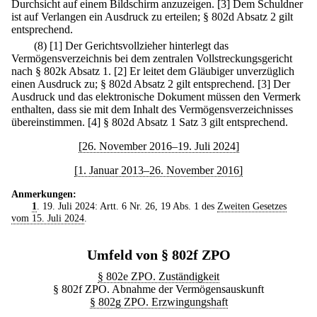
Durchsicht auf einem Bildschirm anzuzeigen.
[3] Dem Schuldner
ist auf Verlangen ein Ausdruck zu erteilen; § 802d Absatz 2 gilt
entsprechend.
(8)
[1] Der Gerichtsvollzieher hinterlegt das
Vermögensverzeichnis bei dem zentralen Vollstreckungsgericht
nach § 802k Absatz 1.
[2] Er leitet dem Gläubiger unverzüglich
einen Ausdruck zu; § 802d Absatz 2 gilt entsprechend.
[3] Der
Ausdruck und das elektronische Dokument müssen den Vermerk
enthalten, dass sie mit dem Inhalt des Vermögensverzeichnisses
übereinstimmen.
[4] § 802d Absatz 1 Satz 3 gilt entsprechend.
[26. November 2016–19. Juli 2024]
[1. Januar 2013–26. November 2016]
Anmerkungen:
1
. 19. Juli 2024: Artt. 6 Nr. 26, 19 Abs. 1 des
Zweiten Gesetzes
vom 15. Juli 2024
.
Umfeld von § 802f ZPO
§ 802e ZPO. Zuständigkeit
§ 802f ZPO. Abnahme der Vermögensauskunft
§ 802g ZPO. Erzwingungshaft