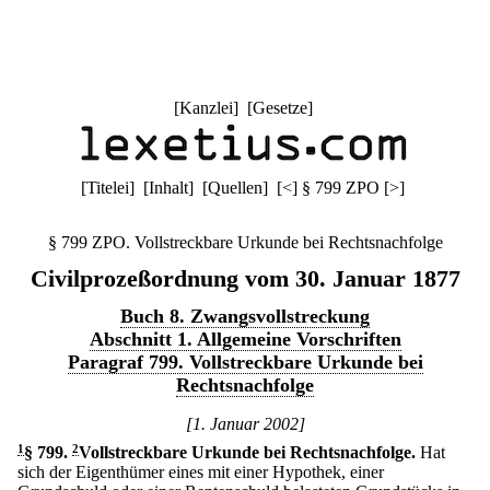
[
Kanzlei
] [
Gesetze
]
[
Titelei
] [
Inhalt
] [
Quellen
]
[
<
]
§ 799 ZPO
[
>
]
§ 799 ZPO. Vollstreckbare Urkunde bei Rechtsnachfolge
Civilprozeßordnung vom 30. Januar 1877
Buch 8. Zwangsvollstreckung
Abschnitt 1. Allgemeine Vorschriften
Paragraf 799. Vollstreckbare Urkunde bei
Rechtsnachfolge
[1. Januar 2002]
1
§ 799
.
2
Vollstreckbare Urkunde bei Rechtsnachfolge.
Hat
sich der Eigenthümer eines mit einer Hypothek, einer