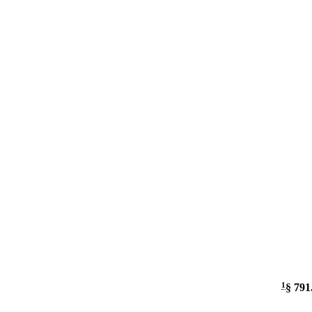
1
§ 791