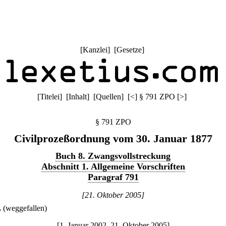
[
Kanzlei
] [
Gesetze
]
[
Titelei
] [
Inhalt
] [
Quellen
]
[
<
]
§ 791 ZPO
[
>
]
§ 791 ZPO
Civilprozeßordnung vom 30. Januar 1877
Buch 8. Zwangsvollstreckung
Abschnitt 1. Allgemeine Vorschriften
Paragraf 791
[21. Oktober 2005]
.
(weggefallen)
[1. Januar 2002–21. Oktober 2005]