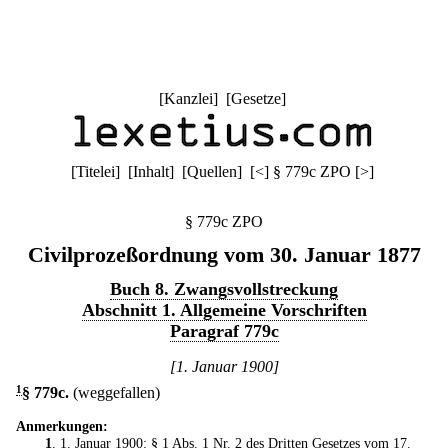
[
Kanzlei
] [
Gesetze
]
[
Titelei
] [
Inhalt
] [
Quellen
]
[
<
]
§ 779c ZPO
[
>
]
§ 779c ZPO
Civilprozeßordnung vom 30. Januar 1877
Buch 8. Zwangsvollstreckung
Abschnitt 1. Allgemeine Vorschriften
Paragraf 779c
[1. Januar 1900]
1
§ 779c
.
(weggefallen)
Anmerkungen:
1
. 1. Januar 1900: § 1 Abs. 1 Nr. 2 des
Dritten Gesetzes vom 17.