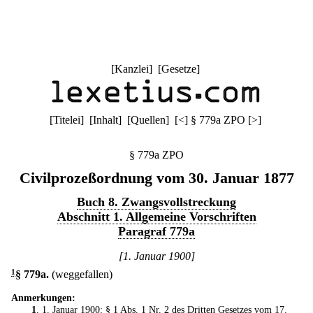
[
Kanzlei
] [
Gesetze
]
[
Titelei
] [
Inhalt
] [
Quellen
]
[
<
]
§ 779a ZPO
[
>
]
§ 779a ZPO
Civilprozeßordnung vom 30. Januar 1877
Buch 8. Zwangsvollstreckung
Abschnitt 1. Allgemeine Vorschriften
Paragraf 779a
[1. Januar 1900]
1
§ 779a
.
(weggefallen)
Anmerkungen:
1
. 1. Januar 1900: § 1 Abs. 1 Nr. 2 des
Dritten Gesetzes vom 17.