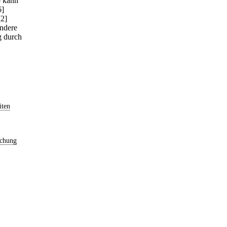
o kann
6]
[2]
andere
g durch
iten
chung