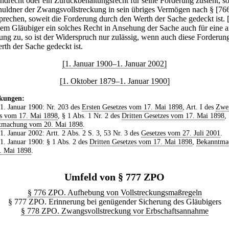
andrecht oder ein Zurückbehaltungsrecht für seine Forderung zusteht, s
huldner der Zwangsvollstreckung in sein übriges Vermögen nach § [76
prechen, soweit die Forderung durch den Werth der Sache gedeckt ist.
dem Gläubiger ein solches Recht in Ansehung der Sache auch für eine 
ung zu, so ist der Widerspruch nur zulässig, wenn auch diese Forderun
rth der Sache gedeckt ist.
[1. Januar 1900–1. Januar 2002]
[1. Oktober 1879–1. Januar 1900]
kungen:
 1. Januar 1900: Nr. 203 des
Ersten Gesetzes vom 17. Mai 1898
, Art. I des
Zwe
s vom 17. Mai 1898
, § 1 Abs. 1 Nr. 2 des
Dritten Gesetzes vom 17. Mai 1898
,
tmachung vom 20. Mai 1898
.
 1. Januar 2002: Artt. 2 Abs. 2 S. 3, 53 Nr. 3 des
Gesetzes vom 27. Juli 2001
.
 1. Januar 1900: § 1 Abs. 2 des
Dritten Gesetzes vom 17. Mai 1898
,
Bekanntma
. Mai 1898
.
Umfeld von § 777 ZPO
§ 776 ZPO. Aufhebung von Vollstreckungsmaßregeln
§ 777 ZPO. Erinnerung bei genügender Sicherung des Gläubigers
§ 778 ZPO. Zwangsvollstreckung vor Erbschaftsannahme