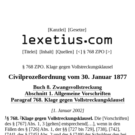
[
Kanzlei
] [
Gesetze
]
[
Titelei
] [
Inhalt
] [
Quellen
]
[
<
]
§ 768 ZPO
[
>
]
§ 768 ZPO. Klage gegen Vollstreckungsklausel
Civilprozeßordnung vom 30. Januar 1877
Buch 8. Zwangsvollstreckung
Abschnitt 1. Allgemeine Vorschriften
Paragraf 768. Klage gegen Vollstreckungsklausel
[1. Januar 2002]
1
§ 768
.
2
Klage gegen Vollstreckungsklausel.
Die [Vorschriften]
des § [767] Abs. 1, 3 [gelten] entsprechend[…], wenn in den
Fällen des § [726] Abs. 1, der §§ [727 bis 729], [738], [742],
[744], des § [745] Abs. 2 und des § [749] der Schuldner den bei