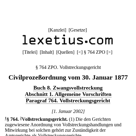
[
Kanzlei
] [
Gesetze
]
[
Titelei
] [
Inhalt
] [
Quellen
]
[
<
]
§ 764 ZPO
[
>
]
§ 764 ZPO. Vollstreckungsgericht
Civilprozeßordnung vom 30. Januar 1877
Buch 8. Zwangsvollstreckung
Abschnitt 1. Allgemeine Vorschriften
Paragraf 764. Vollstreckungsgericht
[1. Januar 2002]
1
§ 764
.
2
Vollstreckungsgericht.
(1) Die den Gerichten
zugewiesene Anordnung von Vollstreckungshandlungen und
Mitwirkung bei solchen gehört zur Zuständigkeit der
Amtsgerichte als Vollstreckungsgerichte.