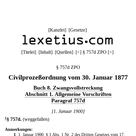
[
Kanzlei
] [
Gesetze
]
[
Titelei
] [
Inhalt
] [
Quellen
]
[
<
]
§ 757d ZPO
[
>
]
§ 757d ZPO
Civilprozeßordnung vom 30. Januar 1877
Buch 8. Zwangsvollstreckung
Abschnitt 1. Allgemeine Vorschriften
Paragraf 757d
[1. Januar 1900]
1
§ 757d
.
(weggefallen)
Anmerkungen:
1
. 1. Januar 1900: § 1 Abs. 1 Nr. 2 des
Dritten Gesetzes vom 17.