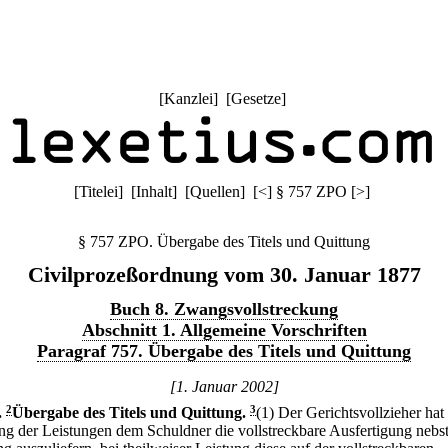
[
Kanzlei
] [
Gesetze
]
[
Titelei
] [
Inhalt
] [
Quellen
]
[
<
]
§ 757 ZPO
[
>
]
§ 757 ZPO. Übergabe des Titels und Quittung
Civilprozeßordnung vom 30. Januar 1877
Buch 8. Zwangsvollstreckung
Abschnitt 1. Allgemeine Vorschriften
Paragraf 757. Übergabe des Titels und Quittung
[1. Januar 2002]
.
2
Übergabe des Titels und Quittung.
3
(1) Der Gerichtsvollzieher hat
g der Leistungen dem Schuldner die vollstreckbare Ausfertigung nebst