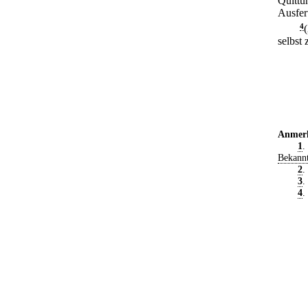
Quittun
Ausfer
4
selbst 
Anmer
1
.
Bekann
2
.
3
.
4
.