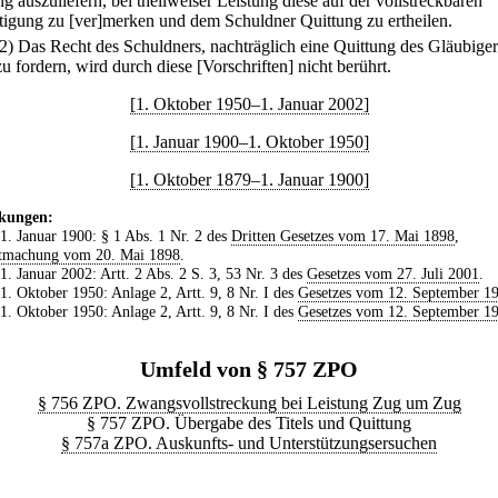
g auszuliefern, bei theilweiser Leistung diese auf der vollstreckbaren
tigung zu [ver]merken und dem Schuldner Quittung zu ertheilen.
(2) Das Recht des Schuldners, nachträglich eine Quittung des Gläubiger
zu fordern, wird durch diese [Vorschriften] nicht berührt.
[1. Oktober 1950–1. Januar 2002]
[1. Januar 1900–1. Oktober 1950]
[1. Oktober 1879–1. Januar 1900]
kungen:
 1. Januar 1900: § 1 Abs. 1 Nr. 2 des
Dritten Gesetzes vom 17. Mai 1898
,
tmachung vom 20. Mai 1898
.
 1. Januar 2002: Artt. 2 Abs. 2 S. 3, 53 Nr. 3 des
Gesetzes vom 27. Juli 2001
.
 1. Oktober 1950: Anlage 2, Artt. 9, 8 Nr. I des
Gesetzes vom 12. September 1
 1. Oktober 1950: Anlage 2, Artt. 9, 8 Nr. I des
Gesetzes vom 12. September 1
Umfeld von § 757 ZPO
§ 756 ZPO. Zwangsvollstreckung bei Leistung Zug um Zug
§ 757 ZPO. Übergabe des Titels und Quittung
§ 757a ZPO. Auskunfts- und Unterstützungsersuchen