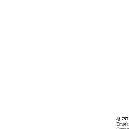
1
§ 757
Empfan