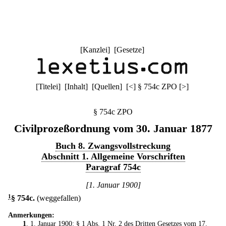
[
Kanzlei
] [
Gesetze
]
[
Titelei
] [
Inhalt
] [
Quellen
]
[
<
]
§ 754c ZPO
[
>
]
§ 754c ZPO
Civilprozeßordnung vom 30. Januar 1877
Buch 8. Zwangsvollstreckung
Abschnitt 1. Allgemeine Vorschriften
Paragraf 754c
[1. Januar 1900]
1
§ 754c
.
(weggefallen)
Anmerkungen:
1
. 1. Januar 1900: § 1 Abs. 1 Nr. 2 des
Dritten Gesetzes vom 17.