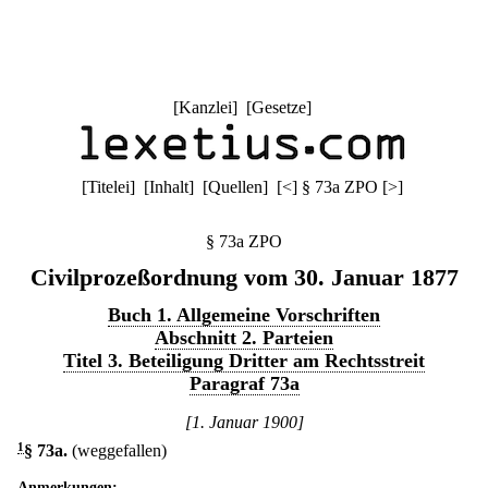
[
Kanzlei
] [
Gesetze
]
[
Titelei
] [
Inhalt
] [
Quellen
]
[
<
]
§ 73a ZPO
[
>
]
§ 73a ZPO
Civilprozeßordnung vom 30. Januar 1877
Buch 1. Allgemeine Vorschriften
Abschnitt 2. Parteien
Titel 3. Beteiligung Dritter am Rechtsstreit
Paragraf 73a
[1. Januar 1900]
1
§ 73a
.
(weggefallen)
Anmerkungen: