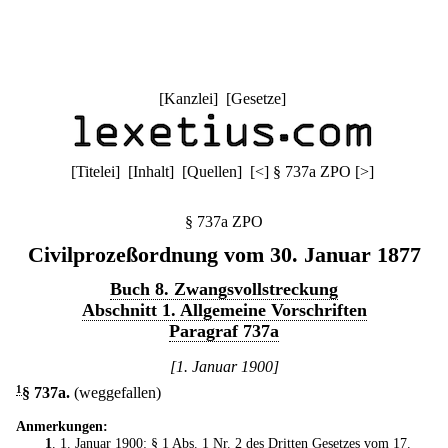
[
Kanzlei
] [
Gesetze
]
[
Titelei
] [
Inhalt
] [
Quellen
]
[
<
]
§ 737a ZPO
[
>
]
§ 737a ZPO
Civilprozeßordnung vom 30. Januar 1877
Buch 8. Zwangsvollstreckung
Abschnitt 1. Allgemeine Vorschriften
Paragraf 737a
[1. Januar 1900]
1
§ 737a
.
(weggefallen)
Anmerkungen:
1
. 1. Januar 1900: § 1 Abs. 1 Nr. 2 des
Dritten Gesetzes vom 17.