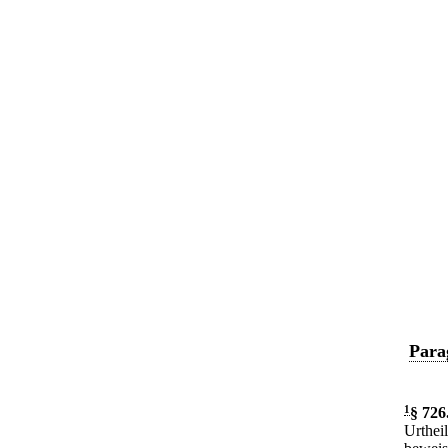
Para
1
§ 726
Urthei