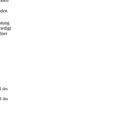
enden
nden
stung
iedigt
dner
 I des
 I des