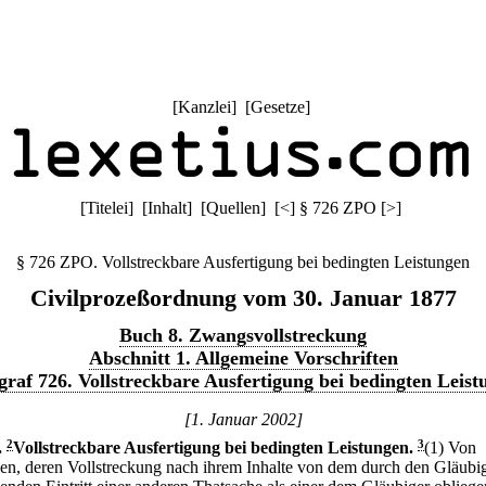
[
Kanzlei
] [
Gesetze
]
[
Titelei
] [
Inhalt
] [
Quellen
]
[
<
]
§ 726 ZPO
[
>
]
§ 726 ZPO. Vollstreckbare Ausfertigung bei bedingten Leistungen
Civilprozeßordnung vom 30. Januar 1877
Buch 8. Zwangsvollstreckung
Abschnitt 1. Allgemeine Vorschriften
graf 726. Vollstreckbare Ausfertigung bei bedingten Leist
[1. Januar 2002]
.
2
Vollstreckbare Ausfertigung bei bedingten Leistungen.
3
(1) Von
len, deren Vollstreckung nach ihrem Inhalte von dem durch den Gläubi