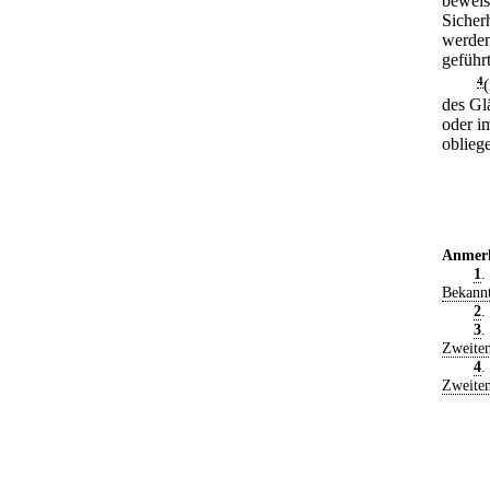
beweis
Sicherh
werden
geführ
4
des Gl
oder i
oblieg
Anmer
1
.
Bekann
2
.
3
.
Zweiten
4
.
Zweiten