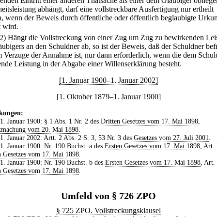
enden Eintritt einer anderen Thatsache als einer dem Gläubiger oblieg
eitsleistung abhängt, darf eine vollstreckbare Ausfertigung nur ertheilt
, wenn der Beweis durch öffentliche oder öffentlich beglaubigte Urku
t wird.
(2) Hängt die Vollstreckung von einer Zug um Zug zu bewirkenden Lei
äubigers an den Schuldner ab, so ist der Beweis, daß der Schuldner befr
m Verzuge der Annahme ist, nur dann erforderlich, wenn die dem Schul
ende Leistung in der Abgabe einer Willenserklärung besteht.
[1. Januar 1900–1. Januar 2002]
[1. Oktober 1879–1. Januar 1900]
kungen:
 1. Januar 1900: § 1 Abs. 1 Nr. 2 des
Dritten Gesetzes vom 17. Mai 1898
,
tmachung vom 20. Mai 1898
.
 1. Januar 2002: Artt. 2 Abs. 2 S. 3, 53 Nr. 3 des
Gesetzes vom 27. Juli 2001
.
 1. Januar 1900: Nr. 190 Buchst. a des
Ersten Gesetzes vom 17. Mai 1898
, Art.
 Gesetzes vom 17. Mai 1898
.
 1. Januar 1900: Nr. 190 Buchst. b des
Ersten Gesetzes vom 17. Mai 1898
, Art.
 Gesetzes vom 17. Mai 1898
.
Umfeld von § 726 ZPO
§ 725 ZPO. Vollstreckungsklausel