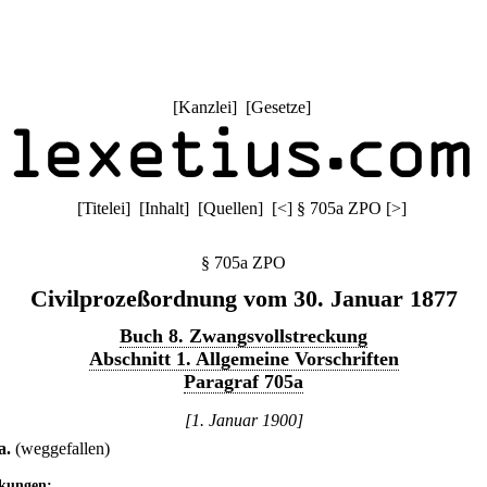
[
Kanzlei
] [
Gesetze
]
[
Titelei
] [
Inhalt
] [
Quellen
]
[
<
]
§ 705a ZPO
[
>
]
§ 705a ZPO
Civilprozeßordnung vom 30. Januar 1877
Buch 8. Zwangsvollstreckung
Abschnitt 1. Allgemeine Vorschriften
Paragraf 705a
[1. Januar 1900]
a
.
(weggefallen)
kungen: