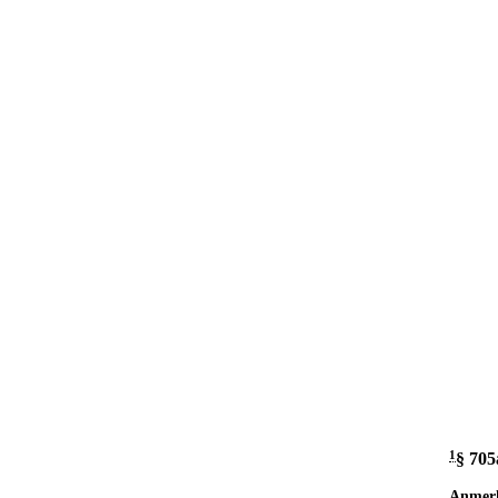
1
§ 705
Anmer