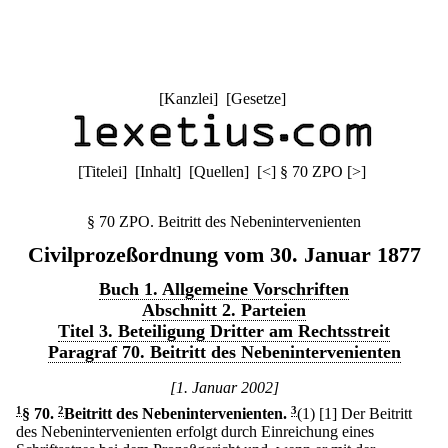
[
Kanzlei
] [
Gesetze
]
[
Titelei
] [
Inhalt
] [
Quellen
]
[
<
]
§ 70 ZPO
[
>
]
§ 70 ZPO. Beitritt des Nebenintervenienten
Civilprozeßordnung vom 30. Januar 1877
Buch 1. Allgemeine Vorschriften
Abschnitt 2. Parteien
Titel 3. Beteiligung Dritter am Rechtsstreit
Paragraf 70. Beitritt des Nebenintervenienten
[1. Januar 2002]
1
§ 70
.
2
Beitritt des Nebenintervenienten.
3
(1)
[1] Der Beitritt
des Nebenintervenienten erfolgt durch Einreichung eines