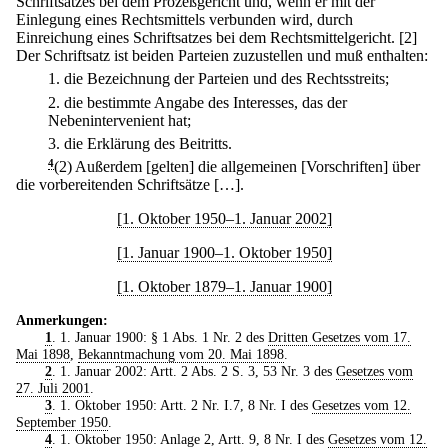
Schriftsatzes bei dem Prozeßgericht und, wenn er mit der
Einlegung eines Rechtsmittels verbunden wird, durch
Einreichung eines Schriftsatzes bei dem Rechtsmittelgericht.
[2]
Der Schriftsatz ist beiden Parteien zuzustellen und muß enthalten:
1.
die Bezeichnung der Parteien und des Rechtsstreits;
2.
die bestimmte Angabe des Interesses, das der
Nebenintervenient hat;
3.
die Erklärung des Beitritts.
4
(2) Außerdem [gelten] die allgemeinen [Vorschriften] über
die vorbereitenden Schriftsätze […].
[1. Oktober 1950–1. Januar 2002]
[1. Januar 1900–1. Oktober 1950]
[1. Oktober 1879–1. Januar 1900]
Anmerkungen:
1
. 1. Januar 1900: § 1 Abs. 1 Nr. 2 des
Dritten Gesetzes vom 17.
Mai 1898
,
Bekanntmachung vom 20. Mai 1898
.
2
. 1. Januar 2002: Artt. 2 Abs. 2 S. 3, 53 Nr. 3 des
Gesetzes vom
27. Juli 2001
.
3
. 1. Oktober 1950: Artt. 2 Nr. I.7, 8 Nr. I des
Gesetzes vom 12.
September 1950
.
4
. 1. Oktober 1950: Anlage 2, Artt. 9, 8 Nr. I des
Gesetzes vom 12.