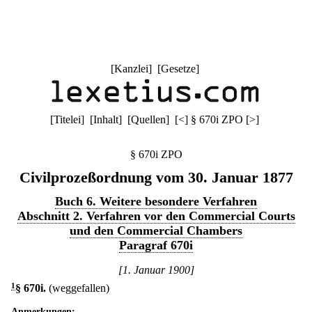
[
Kanzlei
] [
Gesetze
]
[
Titelei
] [
Inhalt
] [
Quellen
]
[
<
]
§ 670i ZPO
[
>
]
§ 670i ZPO
Civilprozeßordnung vom 30. Januar 1877
Buch 6. Weitere besondere Verfahren
Abschnitt 2. Verfahren vor den Commercial Courts
und den Commercial Chambers
Paragraf 670i
[1. Januar 1900]
1
§ 670i
.
(weggefallen)
Anmerkungen: