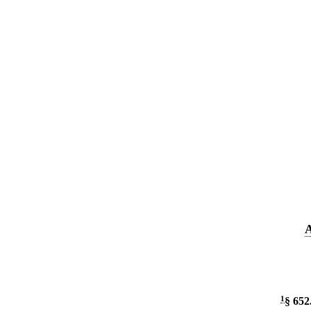
A
1
§ 652