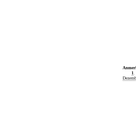
Anmer
1
.
Dezemb