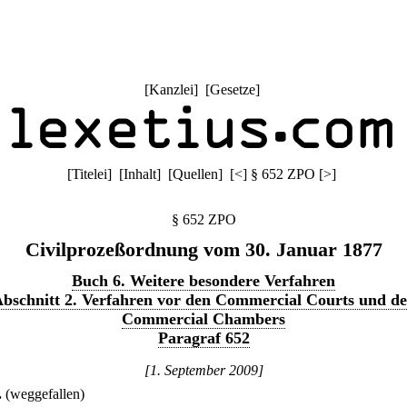
[
Kanzlei
] [
Gesetze
]
[
Titelei
] [
Inhalt
] [
Quellen
]
[
<
]
§ 652 ZPO
[
>
]
§ 652 ZPO
Civilprozeßordnung vom 30. Januar 1877
Buch 6. Weitere besondere Verfahren
bschnitt 2. Verfahren vor den Commercial Courts und d
Commercial Chambers
Paragraf 652
[1. September 2009]
.
(weggefallen)