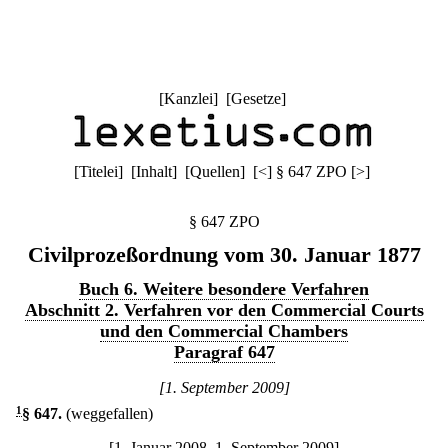
[
Kanzlei
] [
Gesetze
]
[
Titelei
] [
Inhalt
] [
Quellen
]
[
<
]
§ 647 ZPO
[
>
]
§ 647 ZPO
Civilprozeßordnung vom 30. Januar 1877
Buch 6. Weitere besondere Verfahren
Abschnitt 2. Verfahren vor den Commercial Courts
und den Commercial Chambers
Paragraf 647
[1. September 2009]
1
§ 647
.
(weggefallen)
[1. Januar 2008–1. September 2009]