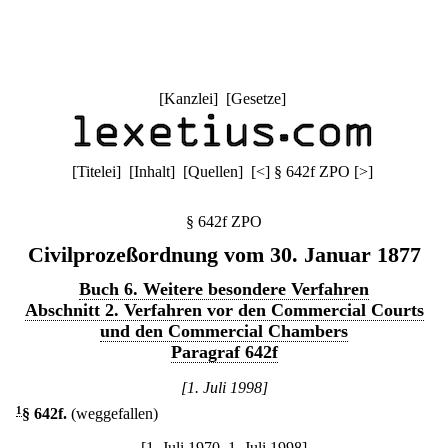
[
Kanzlei
] [
Gesetze
]
[
Titelei
] [
Inhalt
] [
Quellen
]
[
<
]
§ 642f ZPO
[
>
]
§ 642f ZPO
Civilprozeßordnung vom 30. Januar 1877
Buch 6. Weitere besondere Verfahren
Abschnitt 2. Verfahren vor den Commercial Courts
und den Commercial Chambers
Paragraf 642f
[1. Juli 1998]
1
§ 642f
.
(weggefallen)
[1. Juli 1970–1. Juli 1998]