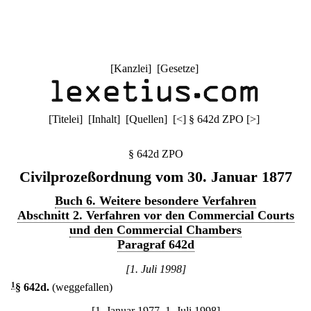
[
Kanzlei
] [
Gesetze
]
[
Titelei
] [
Inhalt
] [
Quellen
]
[
<
]
§ 642d ZPO
[
>
]
§ 642d ZPO
Civilprozeßordnung vom 30. Januar 1877
Buch 6. Weitere besondere Verfahren
Abschnitt 2. Verfahren vor den Commercial Courts
und den Commercial Chambers
Paragraf 642d
[1. Juli 1998]
1
§ 642d
.
(weggefallen)
[1. Januar 1977–1. Juli 1998]