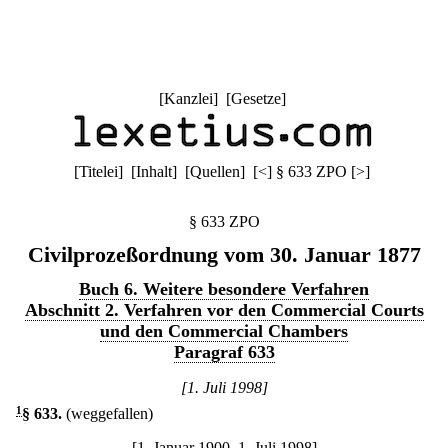
[
Kanzlei
] [
Gesetze
]
[
Titelei
] [
Inhalt
] [
Quellen
]
[
<
]
§ 633 ZPO
[
>
]
§ 633 ZPO
Civilprozeßordnung vom 30. Januar 1877
Buch 6. Weitere besondere Verfahren
Abschnitt 2. Verfahren vor den Commercial Courts
und den Commercial Chambers
Paragraf 633
[1. Juli 1998]
1
§ 633
.
(weggefallen)
[1. Januar 1900–1. Juli 1998]