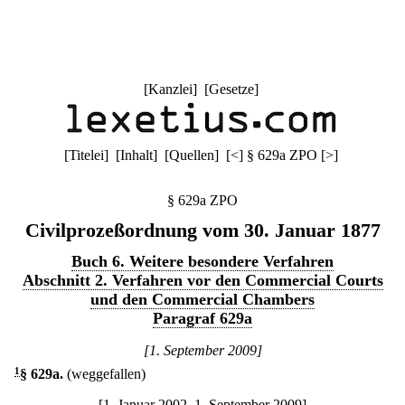
[
Kanzlei
] [
Gesetze
]
[
Titelei
] [
Inhalt
] [
Quellen
]
[
<
]
§ 629a ZPO
[
>
]
§ 629a ZPO
Civilprozeßordnung vom 30. Januar 1877
Buch 6. Weitere besondere Verfahren
Abschnitt 2. Verfahren vor den Commercial Courts
und den Commercial Chambers
Paragraf 629a
[1. September 2009]
1
§ 629a
.
(weggefallen)
[1. Januar 2002–1. September 2009]