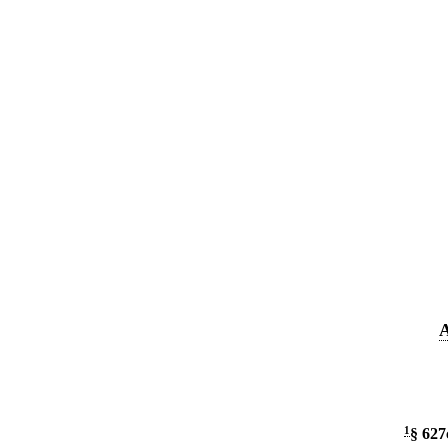
A
1
§ 627