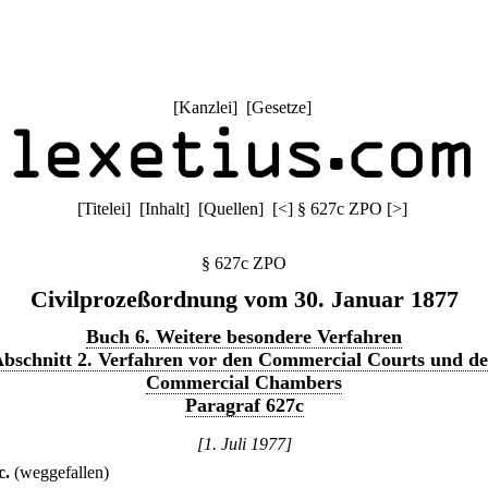
[
Kanzlei
] [
Gesetze
]
[
Titelei
] [
Inhalt
] [
Quellen
]
[
<
]
§ 627c ZPO
[
>
]
§ 627c ZPO
Civilprozeßordnung vom 30. Januar 1877
Buch 6. Weitere besondere Verfahren
bschnitt 2. Verfahren vor den Commercial Courts und d
Commercial Chambers
Paragraf 627c
[1. Juli 1977]
c
.
(weggefallen)