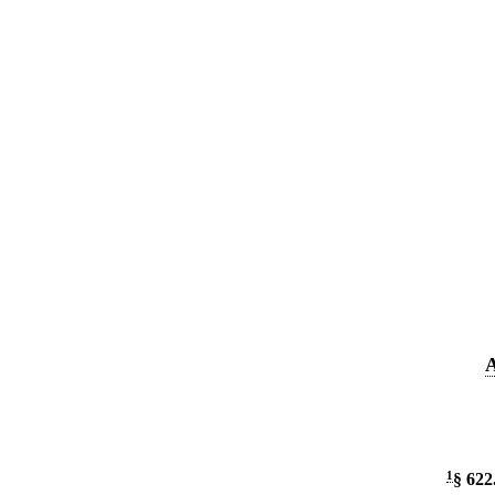
A
1
§ 622