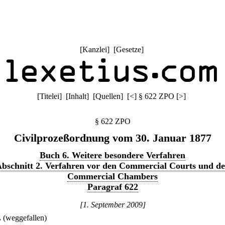
[
Kanzlei
] [
Gesetze
]
[
Titelei
] [
Inhalt
] [
Quellen
]
[
<
]
§ 622 ZPO
[
>
]
§ 622 ZPO
Civilprozeßordnung vom 30. Januar 1877
Buch 6. Weitere besondere Verfahren
bschnitt 2. Verfahren vor den Commercial Courts und d
Commercial Chambers
Paragraf 622
[1. September 2009]
.
(weggefallen)