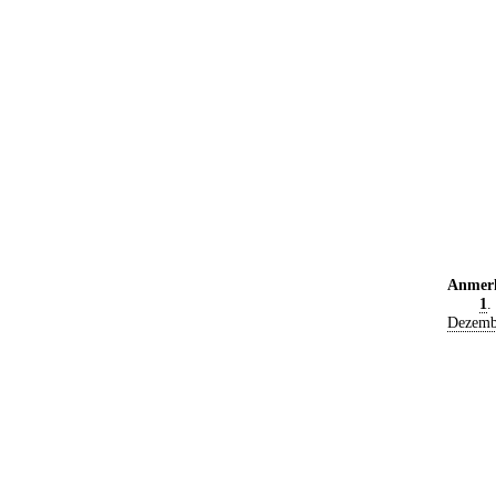
Anmer
1
.
Dezemb