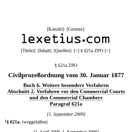
[
Kanzlei
] [
Gesetze
]
[
Titelei
] [
Inhalt
] [
Quellen
]
[
<
]
§ 621a ZPO
[
>
]
§ 621a ZPO
Civilprozeßordnung vom 30. Januar 1877
Buch 6. Weitere besondere Verfahren
Abschnitt 2. Verfahren vor den Commercial Courts
und den Commercial Chambers
Paragraf 621a
[1. September 2009]
1
§ 621a
.
(weggefallen)
[1. April 2008–1. September 2009]