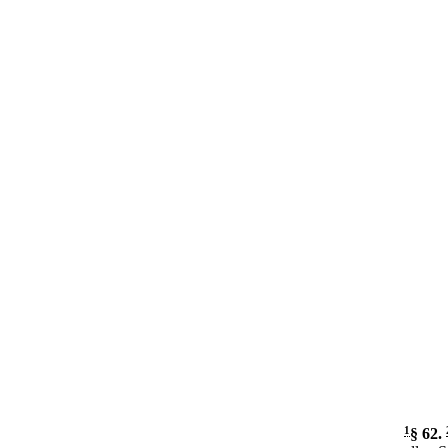
1
§ 62
.