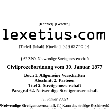
[
Kanzlei
] [
Gesetze
]
[
Titelei
] [
Inhalt
] [
Quellen
]
[
<
]
§ 62 ZPO
[
>
]
§ 62 ZPO. Notwendige Streitgenossenschaft
Civilprozeßordnung vom 30. Januar 1877
Buch 1. Allgemeine Vorschriften
Abschnitt 2. Parteien
Titel 2. Streitgenossenschaft
Paragraf 62. Notwendige Streitgenossenschaft
[1. Januar 2002]
2
Notwendige Streitgenossenschaft.
(1) Kann das streitige Rechtsverhä