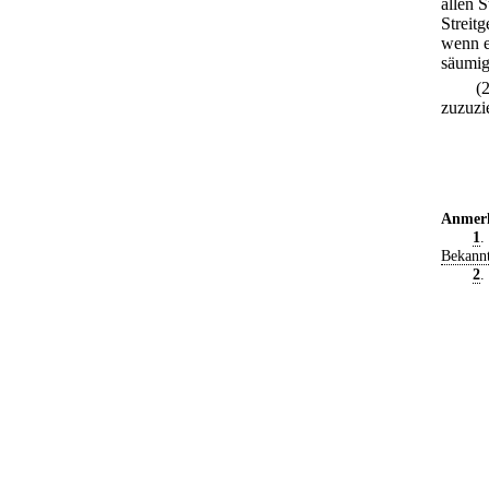
allen S
Streit
wenn e
säumig
(
zuzuzi
Anmer
1
.
Bekann
2
.