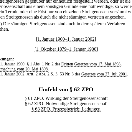
treitgenossen gegenüber nur einheitlich festgestellt werden, oder ist die
genossenschaft aus einem sonstigen Grunde eine nothwendige, so werde
in Termin oder eine Frist nur von einzelnen Streitgenossen versäumt wi
en Streitgenossen als durch die nicht säumigen vertreten angesehen.
2) Die säumigen Streitgenossen sind auch in dem späteren Verfahren
ehen.
[1. Januar 1900–1. Januar 2002]
[1. Oktober 1879–1. Januar 1900]
kungen:
 1. Januar 1900: § 1 Abs. 1 Nr. 2 des
Dritten Gesetzes vom 17. Mai 1898
,
tmachung vom 20. Mai 1898
.
 1. Januar 2002: Artt. 2 Abs. 2 S. 3, 53 Nr. 3 des
Gesetzes vom 27. Juli 2001
.
Umfeld von § 62 ZPO
§ 61 ZPO. Wirkung der Streitgenossenschaft
§ 62 ZPO. Notwendige Streitgenossenschaft
§ 63 ZPO. Prozessbetrieb; Ladungen